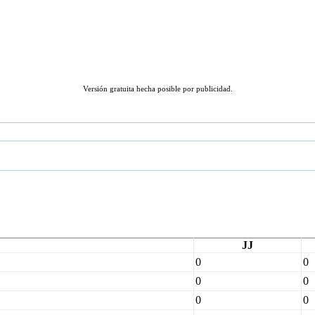
Versión gratuita hecha posible por publicidad.
JJ
0
0
0
0
0
0