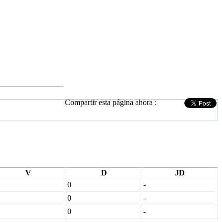
Compartir esta página ahora :
V
D
JD
0
-
0
-
0
-