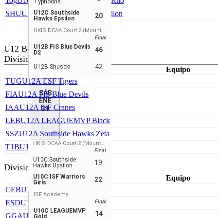
10g
U10C Southside Hawks Girls Rho
Typhoons
SHU
U10C Southside Hawks Upsilon
U12C Southside
20
Hawks Epsilon
HKIS DCAA Court 2 (Mountain View)
Final
U12B FIS Blue Devils
U12 Boys
46
D2
Division 1
42
U12B Shuseki
Equipo
TUG
U12A ESF Tigers
SÁB
FIA
U12A FIS Blue Devils
ENE
IAA
U12A ISF Cranes
31
LEB
U12A LEAGUEMVP Black
SSZ
U12A Southside Hawks Zeta
HKIS DCAA Court 2 (Mountain View)
T1B
U12A Top 1 Basketball
Final
U10C Southside
19
Hawks Upsilon
Division 2
U10C ISF Warriors
Equipo
22
Girls
CEB
U12B CLeague Elite
ISF Academy
ESD
U12B ESF Tigers
Final
U10C LEAGUEMVP
14
GGA
U12B Green N Grind
Gold