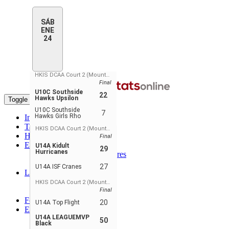
SÁB
ENE
24
HKIS DCAA Court 2 (Mountain View)
Final
U10C Southside
22
Hawks Upsilon
Toggle navigation
U10C Southside
7
Hawks Girls Rho
Inicio
Tabla de Posiciones
HKIS DCAA Court 2 (Mountain View)
Horario y Marcadores
Final
Estadísticas
U14A Kidult
29
Hurricanes
Estadísticas de Jugadores
Player Stats - Teams
27
U14A ISF Cranes
Líderes
Jugadores Líderes
HKIS DCAA Court 2 (Mountain View)
Líderes de Equipo
Final
Foro
20
U14A Top Flight
ES
U14A LEAGUEMVP
ENGLISH
50
Black
FRANÇAIS