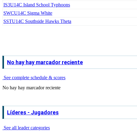
IS3
U14C Island School Typhoons
SWC
U14C Sigma White
SST
U14C Southside Hawks Theta
No hay hay marcador reciente
See complete schedule & scores
No hay hay marcador reciente
Líderes - Jugadores
See all leader categories