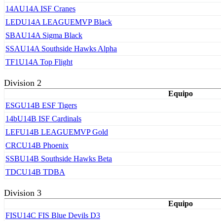
14A
U14A ISF Cranes
LED
U14A LEAGUEMVP Black
SBA
U14A Sigma Black
SSA
U14A Southside Hawks Alpha
TF1
U14A Top Flight
Division 2
Equipo
ESG
U14B ESF Tigers
14b
U14B ISF Cardinals
LEF
U14B LEAGUEMVP Gold
CRC
U14B Phoenix
SSB
U14B Southside Hawks Beta
TDC
U14B TDBA
Division 3
Equipo
FIS
U14C FIS Blue Devils D3