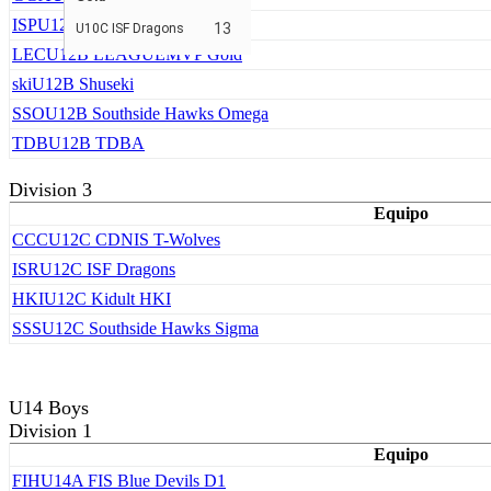
ISP
U12B ISF Cardinals
13
U10C ISF Dragons
LEC
U12B LEAGUEMVP Gold
ski
U12B Shuseki
SSO
U12B Southside Hawks Omega
TDB
U12B TDBA
Division 3
Equipo
CCC
U12C CDNIS T-Wolves
ISR
U12C ISF Dragons
HKI
U12C Kidult HKI
SSS
U12C Southside Hawks Sigma
U14 Boys
Division 1
Equipo
FIH
U14A FIS Blue Devils D1