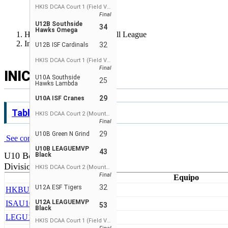
РУССКИЙ
HKIS DCAA Court 1 (Field View)
Final
ESPAÑOL
U12B Southside
34
Hawks Omega
Hong Kong Junior Basketball League
Inicio
32
U12B ISF Cardinals
HKIS DCAA Court 1 (Field View)
Final
INICIO
U10A Southside
25
Hawks Lambda
29
U10A ISF Cranes
Tabla de Posiciones
HKIS DCAA Court 2 (Mountain View)
Final
29
U10B Green N Grind
See complete standings
U10B LEAGUEMVP
43
U10 Boys
Black
Division 1
HKIS DCAA Court 2 (Mountain View)
Final
Equipo
32
U12A ESF Tigers
HKB
U10A HKBA
U12A LEAGUEMVP
ISA
U10A ISF Cranes
53
Black
LEG
U10A LEAGUEMVP Black
HKIS DCAA Court 1 (Field View)