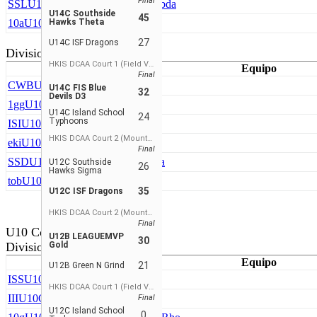
Final
SSL
U10A Southside Hawks Lambda
U14C Southside
45
10a
U10A TDBA
Hawks Theta
27
U14C ISF Dragons
Division 2
HKIS DCAA Court 1 (Field View)
Equipo
Final
CWB
U10B CDNIS T-Wolves
U14C FIS Blue
32
Devils D3
1gg
U10B Green N Grind
U14C Island School
24
Typhoons
ISI
U10B ISF Cardinals
HKIS DCAA Court 2 (Mountain View)
eki
U10B Shuseki
Final
SSD
U10B Southside Hawks Delta
U12C Southside
26
Hawks Sigma
tob
U10B Top Flight
35
U12C ISF Dragons
HKIS DCAA Court 2 (Mountain View)
Final
U10 Coed
U12B LEAGUEMVP
30
Division 3
Gold
Equipo
21
U12B Green N Grind
ISS
U10C ISF Dragons
HKIS DCAA Court 1 (Field View)
III
U10C ISF Warriors Girls
Final
U12C Island School
0