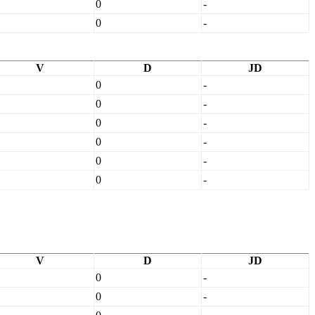
0
-
0
-
V
D
JD
0
-
0
-
0
-
0
-
0
-
0
-
V
D
JD
0
-
0
-