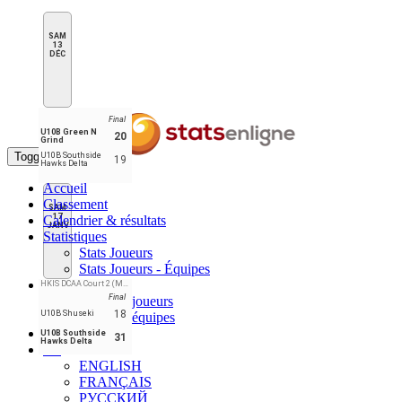
SAM
13
DÉC
Final
U10B Green N
20
Grind
Toggle navigation
U10B Southside
19
Hawks Delta
Accueil
Classement
SAM
17
Calendrier & résultats
JANV
Statistiques
Stats Joueurs
Stats Joueurs - Équipes
Meneurs
HKIS DCAA Court 2 (Mountain View)
Final
Meneurs joueurs
18
U10B Shuseki
Meneurs équipes
Forum
U10B Southside
31
Hawks Delta
FR
ENGLISH
FRANÇAIS
РУССКИЙ