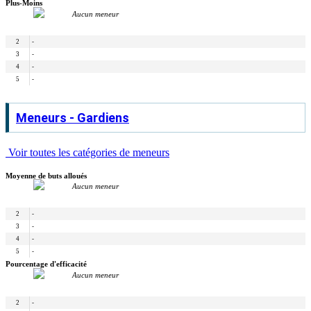
Plus-Moins
Aucun meneur
2
-
3
-
4
-
5
-
Meneurs - Gardiens
Voir toutes les catégories de meneurs
Moyenne de buts alloués
Aucun meneur
2
-
3
-
4
-
5
-
Pourcentage d'efficacité
Aucun meneur
2
-