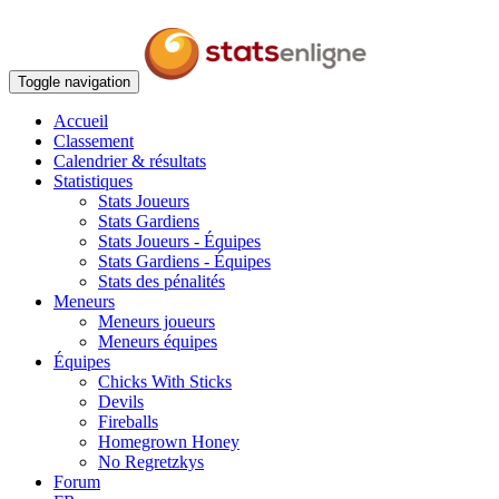
Toggle navigation
Accueil
Classement
Calendrier & résultats
Statistiques
Stats Joueurs
Stats Gardiens
Stats Joueurs - Équipes
Stats Gardiens - Équipes
Stats des pénalités
Meneurs
Meneurs joueurs
Meneurs équipes
Équipes
Chicks With Sticks
Devils
Fireballs
Homegrown Honey
No Regretzkys
Forum