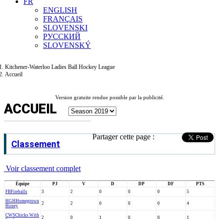
FR
ENGLISH
FRANÇAIS
SLOVENSKI
РУССКИЙ
SLOVENSKÝ
Kitchener-Waterloo Ladies Ball Hockey League
Accueil
Version gratuite rendue possible par la publicité.
ACCUEIL
Partager cette page :
Classement
Voir classement complet
Équipe
PJ
V
D
DP
DF
PTS
FB
Fireballs
3
2
0
0
0
5
HGH
Homegrown
2
2
0
0
0
4
Honey
CWS
Chicks With
2
0
1
0
0
1