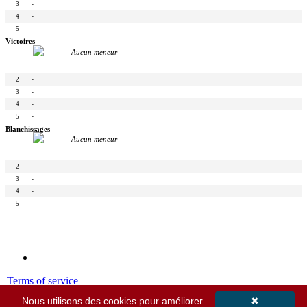
3
-
4
-
5
-
Victoires
Aucun meneur
2
-
3
-
4
-
5
-
Blanchissages
Aucun meneur
2
-
3
-
4
-
5
-
Terms of service
Privacy policy
Nous utilisons des cookies pour améliorer
✖