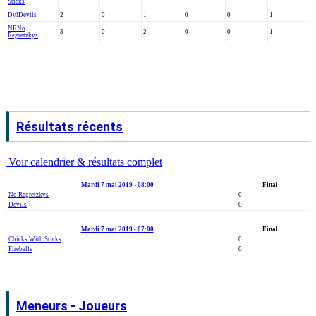
Sticks
Dvl
Devils
2
0
1
0
0
1
NR
No
3
0
2
0
0
1
Regretzkys
Résultats récents
Voir calendrier & résultats complet
Mardi 7 mai 2019 - 08:00
Final
No Regretzkys
0
Devils
0
Mardi 7 mai 2019 - 07:00
Final
Chicks With Sticks
0
Fireballs
0
Meneurs - Joueurs