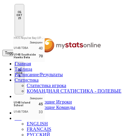
СБ
ОКТ
25
HKIS Repulse Bay UP Gym
Завершен
40
U14B TDBA
Toggle navigation
U14B Southside
70
Hawks Beta
Главная
Таблица
СБ
НОЯ
Расписание/Результаты
8
Статистика
Статистика игрока
КОМАНДНАЯ СТАТИСТИКА - ПОЛЕВЫЕ
Лидеры
Завершен
Лидирующие Игроки
U14B Island
45
School
Лидирующие Команды
33
U14B TDBA
Форум
RU
ENGLISH
FRANÇAIS
РУССКИЙ