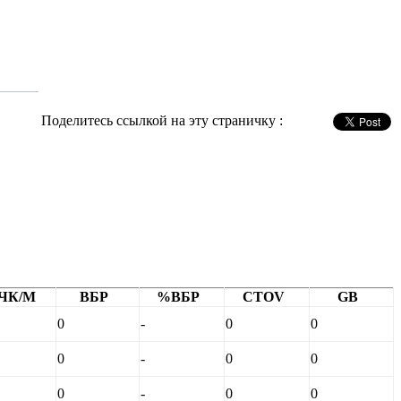
Поделитесь ссылкой на эту страничку :
ЧК/М
ВБР
%ВБР
CTOV
GB
0
-
0
0
0
-
0
0
0
-
0
0