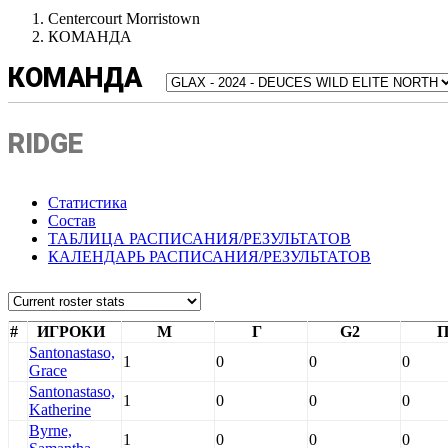
Centercourt Morristown
КОМАНДА
КОМАНДА
RIDGE
Статистика
Состав
ТАБЛИЦА РАСПИСАНИЯ/РЕЗУЛЬТАТОВ
КАЛЕНДАРЬ РАСПИСАНИЯ/РЕЗУЛЬТАТОВ
#
ИГРОКИ
М
Г
G2
Santonastaso,
1
0
0
0
Grace
Santonastaso,
1
0
0
0
Katherine
Byrne,
1
0
0
0