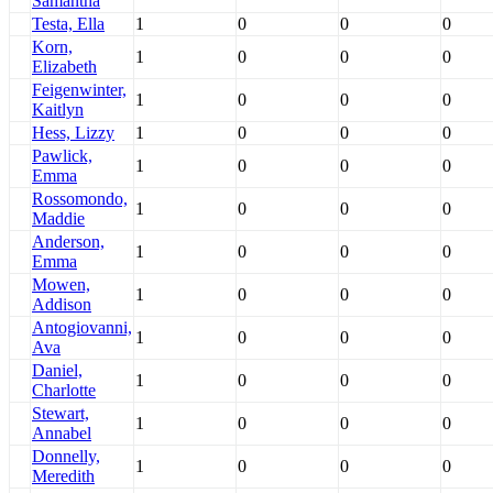
Samantha
Testa, Ella
1
0
0
0
Korn,
1
0
0
0
Elizabeth
Feigenwinter,
1
0
0
0
Kaitlyn
Hess, Lizzy
1
0
0
0
Pawlick,
1
0
0
0
Emma
Rossomondo,
1
0
0
0
Maddie
Anderson,
1
0
0
0
Emma
Mowen,
1
0
0
0
Addison
Antogiovanni,
1
0
0
0
Ava
Daniel,
1
0
0
0
Charlotte
Stewart,
1
0
0
0
Annabel
Donnelly,
1
0
0
0
Meredith