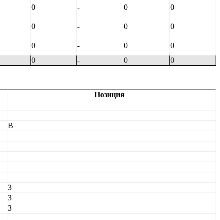
0
-
0
0
0
-
0
0
0
-
0
0
0
-
0
0
Позиция
В
З
З
З