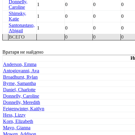
Donnelly,
1
0
0
0
Caroline
Shimsky,
1
0
0
0
Katie
Santonastaso,
1
0
0
0
Abigail
ВСЕГО
0
0
0
Вратаря не найдено
И
Anderson, Emma
Antogiovanni, Ava
Broadhurst, Rylan
Byrne, Samantha
Daniel, Charlotte
Donnelly, Caroline
Donnelly, Meredith
Feigenwinter, Kaitlyn
Hess, Lizzy
Korn, Elizabeth
Mayo, Gianna
Mowen, Addison