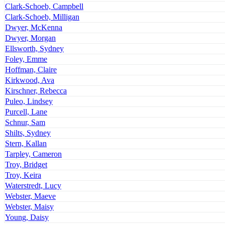
Clark-Schoeb, Campbell
Clark-Schoeb, Milligan
Dwyer, McKenna
Dwyer, Morgan
Ellsworth, Sydney
Foley, Emme
Hoffman, Claire
Kirkwood, Ava
Kirschner, Rebecca
Puleo, Lindsey
Purcell, Lane
Schnur, Sam
Shilts, Sydney
Stern, Kallan
Tarpley, Cameron
Troy, Bridget
Troy, Keira
Waterstredt, Lucy
Webster, Maeve
Webster, Maisy
Young, Daisy