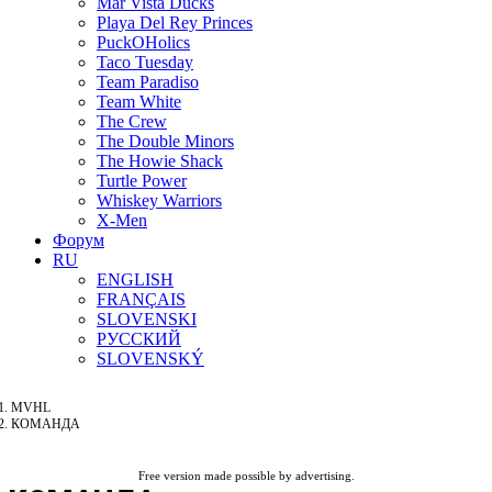
Mar Vista Ducks
Playa Del Rey Princes
PuckOHolics
Taco Tuesday
Team Paradiso
Team White
The Crew
The Double Minors
The Howie Shack
Turtle Power
Whiskey Warriors
X-Men
Форум
RU
ENGLISH
FRANÇAIS
SLOVENSKI
РУССКИЙ
SLOVENSKÝ
MVHL
КОМАНДА
Free version made possible by advertising.