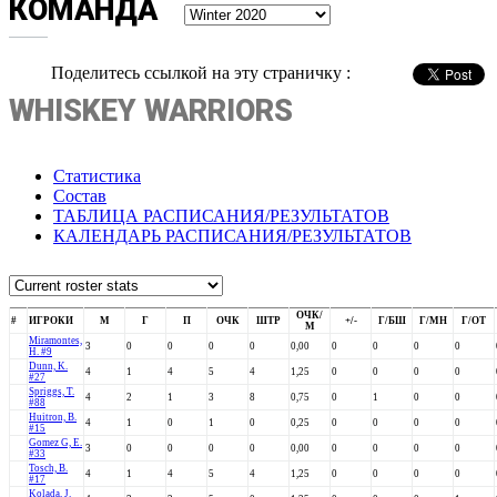
КОМАНДА
Поделитесь ссылкой на эту страничку :
WHISKEY WARRIORS
Статистика
Состав
ТАБЛИЦА РАСПИСАНИЯ/РЕЗУЛЬТАТОВ
КАЛЕНДАРЬ РАСПИСАНИЯ/РЕЗУЛЬТАТОВ
ОЧК/
#
ИГРОКИ
М
Г
П
ОЧК
ШТР
+/-
Г/БШ
Г/МН
Г/ОТ
М
Miramontes,
3
0
0
0
0
0,00
0
0
0
0
H. #9
Dunn, K.
4
1
4
5
4
1,25
0
0
0
0
#27
Spriggs, T.
4
2
1
3
8
0,75
0
1
0
0
#88
Huitron, B.
4
1
0
1
0
0,25
0
0
0
0
#15
Gomez G, E.
3
0
0
0
0
0,00
0
0
0
0
#33
Tosch, B.
4
1
4
5
4
1,25
0
0
0
0
#17
Kolada, J.