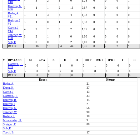
4
3
2
5
0
1,25
0
0
0
1
#10
Huitron, M.
3
1
1
2
16
0,67
0
0
0
0
#56
Bader, A.
3
1
3
4
4
1,33
0
1
0
0
#21
Huitron, J
3
1
0
1
4
0,33
0
0
0
0
#2
Garcia, J
4
3
2
5
2
1,25
0
0
2
0
#13
Jimenez, W
3
2
1
3
0
1,00
0
0
0
0
#90
Sub, D
3
0
0
0
2
0,00
0
0
0
0
ВСЕГО
16
18
34
44
0,76
0
2
2
1
#
ВРАТАРИ
М
СУХ
В
П
Н
ШТР
В/ОТ
П/ОТ
Г
П
Gomez G, E.
2
0
1
1
0
0
1
0
0
0
#33
Sub, D
2
0
0
2
0
0
0
0
0
0
ВСЕГО
0
1
3
0
0
1
0
0
0
Игрок
Номер
Bader, A.
21
Dunn, K.
27
Garcia, J
13
Gomez G, E.
33
Huitron, B.
15
Huitron, J
2
Huitron, M.
56
Jimenez, W
90
Kolada, J.
10
Miramontes, H.
9
Spriggs, T.
88
Sub, D
Tosch, B.
17