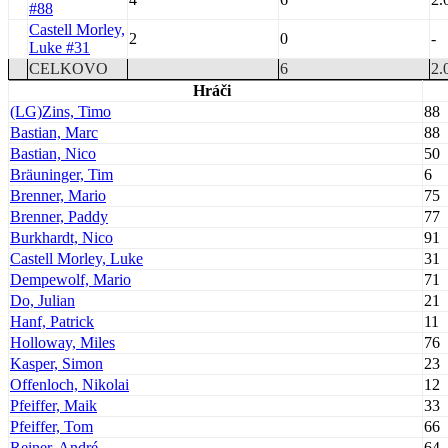
#88
Castell Morley,
2
0
-
Luke #31
CELKOVO
6
2.
Hráči
(LG)Zins, Timo
88
Bastian, Marc
88
Bastian, Nico
50
Bräuninger, Tim
6
Brenner, Mario
75
Brenner, Paddy
77
Burkhardt, Nico
91
Castell Morley, Luke
31
Dempewolf, Mario
71
Do, Julian
21
Hanf, Patrick
11
Holloway, Miles
76
Kasper, Simon
23
Offenloch, Nikolai
12
Pfeiffer, Maik
33
Pfeiffer, Tom
66
Reiner, André
64