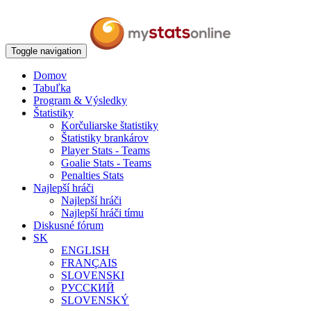
Toggle navigation
Domov
Tabuľka
Program & Výsledky
Štatistiky
Korčuliarske štatistiky
Štatistiky brankárov
Player Stats - Teams
Goalie Stats - Teams
Penalties Stats
Najlepší hráči
Najlepší hráči
Najlepší hráči tímu
Diskusné fórum
SK
ENGLISH
FRANÇAIS
SLOVENSKI
РУССКИЙ
SLOVENSKÝ