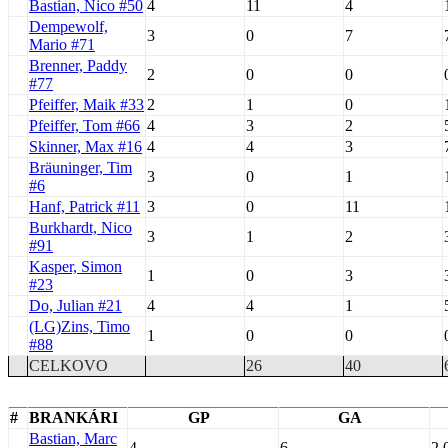
Bastian, Nico #50
4
11
4
Dempewolf,
3
0
7
Mario #71
Brenner, Paddy
2
0
0
#77
Pfeiffer, Maik #33
2
1
0
Pfeiffer, Tom #66
4
3
2
Skinner, Max #16
4
4
3
Bräuninger, Tim
3
0
1
#6
Hanf, Patrick #11
3
0
11
Burkhardt, Nico
3
1
2
#91
Kasper, Simon
1
0
3
#23
Do, Julian #21
4
4
1
(LG)Zins, Timo
1
0
0
#88
CELKOVO
26
40
#
BRANKÁRI
GP
GA
Bastian, Marc
4
6
2.