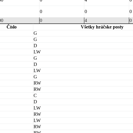
0
0
0
00
0
4
0
Číslo
Všetky hráčske posty
G
G
D
LW
G
D
LW
G
RW
RW
C
D
LW
RW
LW
RW
RW