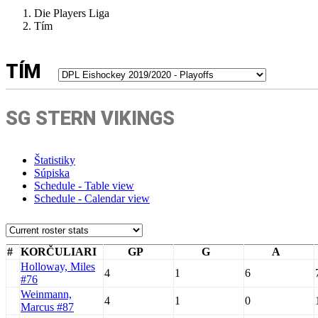
Die Players Liga
Tím
TÍM
SG STERN VIKINGS
Štatistiky
Súpiska
Schedule - Table view
Schedule - Calendar view
#
KORČULIARI
GP
G
A
Holloway, Miles
4
1
6
#76
Weinmann,
4
1
0
Marcus #87