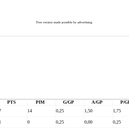
Free version made possible by advertising.
PTS
PIM
G/GP
A/GP
P/G
7
14
0,25
1,50
1,75
1
0
0,25
0,00
0,25