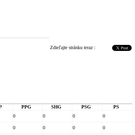
Zdieľajte stránku teraz :
P
PPG
SHG
PSG
PS
0
0
0
0
0
0
0
0