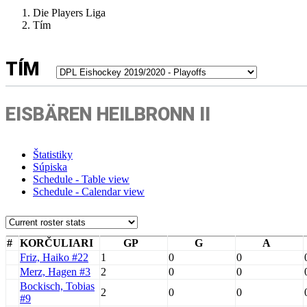
Die Players Liga
Tím
TÍM
EISBÄREN HEILBRONN II
Štatistiky
Súpiska
Schedule - Table view
Schedule - Calendar view
#
KORČULIARI
GP
G
A
Friz, Haiko #22
1
0
0
Merz, Hagen #3
2
0
0
Bockisch, Tobias
2
0
0
#9