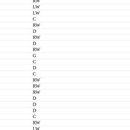
RW
LW
LW
C
RW
D
RW
D
RW
G
C
D
C
RW
RW
RW
D
D
D
C
RW
LW