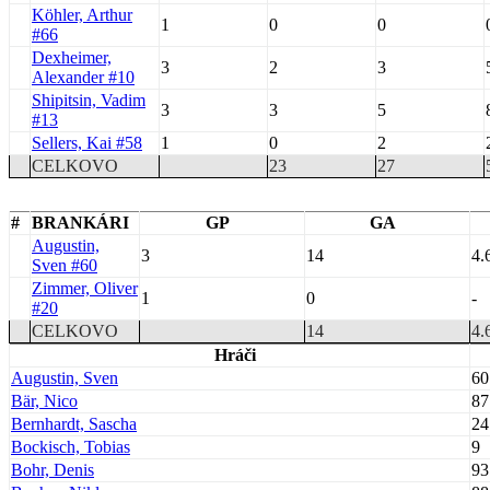
Köhler, Arthur
1
0
0
#66
Dexheimer,
3
2
3
Alexander #10
Shipitsin, Vadim
3
3
5
#13
Sellers, Kai #58
1
0
2
CELKOVO
23
27
#
BRANKÁRI
GP
GA
Augustin,
3
14
4.
Sven #60
Zimmer, Oliver
1
0
-
#20
CELKOVO
14
4.
Hráči
Augustin, Sven
60
Bär, Nico
87
Bernhardt, Sascha
24
Bockisch, Tobias
9
Bohr, Denis
93