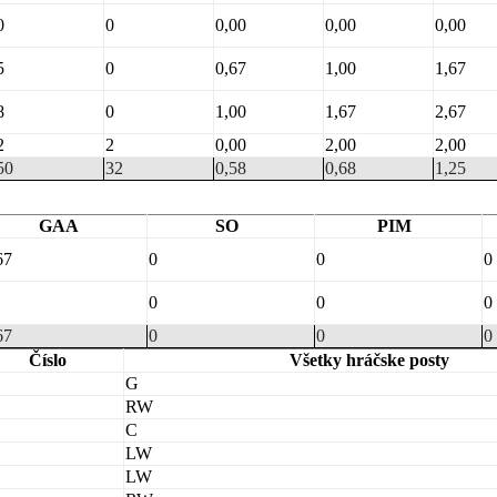
0
0
0,00
0,00
0,00
5
0
0,67
1,00
1,67
8
0
1,00
1,67
2,67
2
2
0,00
2,00
2,00
50
32
0,58
0,68
1,25
GAA
SO
PIM
67
0
0
0
0
0
0
67
0
0
0
Číslo
Všetky hráčske posty
G
RW
C
LW
LW