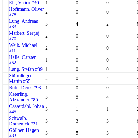
Elli, Victor #36
1
0
0
Hoffmann, Oliver
2
0
0
#78
Lung, Andreas
3
4
2
#33
Markert, Sergej
2
0
0
#70
Weiß, Michael
2
0
0
#11
Halle, Carsten
1
0
0
#52
Lang, Stefan #39
1
0
0
Stürmlinger,
2
0
4
Martin #55
Bohr, Denis #93
1
0
0
Keterling,
3
5
4
Alexander #85
Casserdahl, Johan
3
1
1
#45
Schwalb,
3
3
3
Domenick #21
Göllner, Hagen
3
5
3
#83