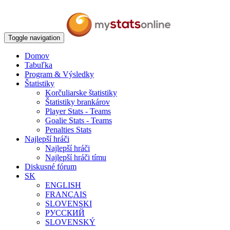
Toggle navigation
Domov
Tabuľka
Program & Výsledky
Štatistiky
Korčuliarske štatistiky
Štatistiky brankárov
Player Stats - Teams
Goalie Stats - Teams
Penalties Stats
Najlepší hráči
Najlepší hráči
Najlepší hráči tímu
Diskusné fórum
SK
ENGLISH
FRANÇAIS
SLOVENSKI
РУССКИЙ
SLOVENSKÝ