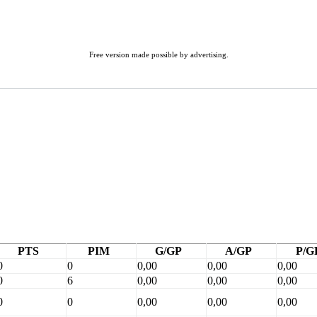
Free version made possible by advertising.
PTS
PIM
G/GP
A/GP
P/G
0
0
0,00
0,00
0,00
0
6
0,00
0,00
0,00
0
0
0,00
0,00
0,00