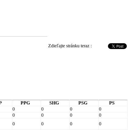
Zdieľajte stránku teraz :
P
PPG
SHG
PSG
PS
0
0
0
0
0
0
0
0
0
0
0
0