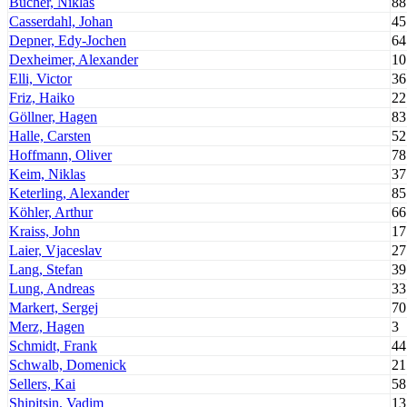
Bucher, Niklas
88
Casserdahl, Johan
45
Depner, Edy-Jochen
64
Dexheimer, Alexander
10
Elli, Victor
36
Friz, Haiko
22
Göllner, Hagen
83
Halle, Carsten
52
Hoffmann, Oliver
78
Keim, Niklas
37
Keterling, Alexander
85
Köhler, Arthur
66
Kraiss, John
17
Laier, Vjaceslav
27
Lang, Stefan
39
Lung, Andreas
33
Markert, Sergej
70
Merz, Hagen
3
Schmidt, Frank
44
Schwalb, Domenick
21
Sellers, Kai
58
Shipitsin, Vadim
13