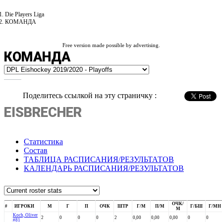
Die Players Liga
КОМАНДА
Free version made possible by advertising.
КОМАНДА
Поделитесь ссылкой на эту страничку :
EISBRECHER
Статистика
Состав
ТАБЛИЦА РАСПИСАНИЯ/РЕЗУЛЬТАТОВ
КАЛЕНДАРЬ РАСПИСАНИЯ/РЕЗУЛЬТАТОВ
ОЧК/
#
ИГРОКИ
М
Г
П
ОЧК
ШТР
Г/М
П/М
Г/БШ
Г/МН
М
Koch, Oliver
2
0
0
0
2
0,00
0,00
0,00
0
0
#81