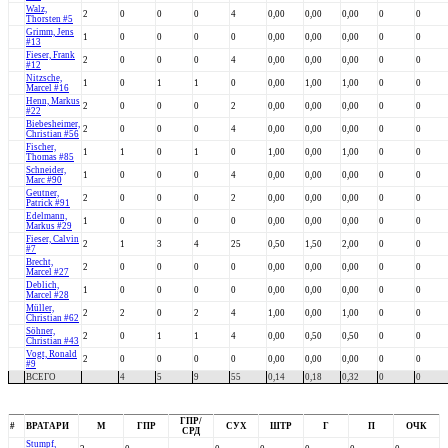
Walz,
2
0
0
0
4
0,00
0,00
0,00
0
0
Thorsten #5
Grimm, Jens
1
0
0
0
0
0,00
0,00
0,00
0
0
#13
Fieser, Frank
2
0
0
0
4
0,00
0,00
0,00
0
0
#12
Nitzsche,
1
0
1
1
0
0,00
1,00
1,00
0
0
Marcel #16
Henn, Markus
2
0
0
0
2
0,00
0,00
0,00
0
0
#22
Biebesheimer,
2
0
0
0
4
0,00
0,00
0,00
0
0
Christian #56
Fischer,
1
1
0
1
0
1,00
0,00
1,00
0
0
Thomas #85
Schneider,
1
0
0
0
4
0,00
0,00
0,00
0
0
Marc #90
Geutner,
2
0
0
0
2
0,00
0,00
0,00
0
0
Patrick #91
Edelmann,
1
0
0
0
0
0,00
0,00
0,00
0
0
Markus #29
Fieser, Calvin
2
1
3
4
25
0,50
1,50
2,00
0
0
#7
Brecht,
2
0
0
0
0
0,00
0,00
0,00
0
0
Marcel #27
Deblich,
1
0
0
0
0
0,00
0,00
0,00
0
0
Marcel #28
Müller,
2
2
0
2
4
1,00
0,00
1,00
0
0
Christian #62
Söhner,
2
0
1
1
4
0,00
0,50
0,50
0
0
Christian #43
Vogt, Ronald
2
0
0
0
0
0,00
0,00
0,00
0
0
#9
ВСЕГО
4
5
9
55
0,14
0,18
0,32
0
0
ГПР/
#
ВРАТАРИ
М
ГПР
СУХ
ШТР
Г
П
ОЧК
СРД
Stumpf,