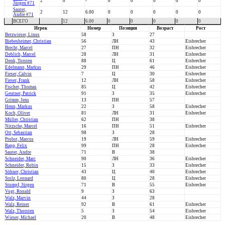
2
0
-
0
0
0
0
0
Jürgen #71
Sauter,
2
12
6.00
0
0
0
0
0
Andre #71
ВСЕГО
12
6.00
0
0
0
0
0
Игрок
Номер
Позиция
Возраст
Рост
Betzwieser, Linus
58
З
27
Biebesheimer, Christian
56
ЛН
43
Eisbrecher
Brecht, Marcel
27
ПН
32
Eisbrecher
Deblich, Marcel
28
ЛН
31
Eisbrecher
Denk, Torsten
88
Ц
61
Eisbrecher
Edelmann, Markus
29
ПН
46
Eisbrecher
Fieser, Calvin
7
Ц
30
Eisbrecher
Fieser, Frank
12
ЛН
58
Eisbrecher
Fischer, Thomas
85
Ц
42
Eisbrecher
Geutner, Patrick
91
З
35
Eisbrecher
Grimm, Jens
13
ПН
57
Henn, Markus
22
З
58
Eisbrecher
Koch, Oliver
81
ЛН
31
Eisbrecher
Müller, Christian
62
ПН
38
Nitzsche, Marcel
16
ПН
51
Eisbrecher
Ott, Sebastian
98
З
28
Probst, Marcus
19
ЛН
59
Eisbrecher
Rapp, Felix
99
ПН
28
Eisbrecher
Sauter, Andre
71
В
38
Schneider, Marc
90
ЛН
36
Eisbrecher
Schneider, Robin
15
З
33
Eisbrecher
Söhner, Christian
43
Ц
40
Eisbrecher
Stolz, Leonard
80
Ц
28
Eisbrecher
Stumpf, Jürgen
71
В
55
Eisbrecher
Vogt, Ronald
9
З
63
Walz, Marvin
44
З
28
Walz, Reiner
92
В
61
Eisbrecher
Walz, Thorsten
5
З
54
Eisbrecher
Wieser, Michael
20
В
48
Eisbrecher