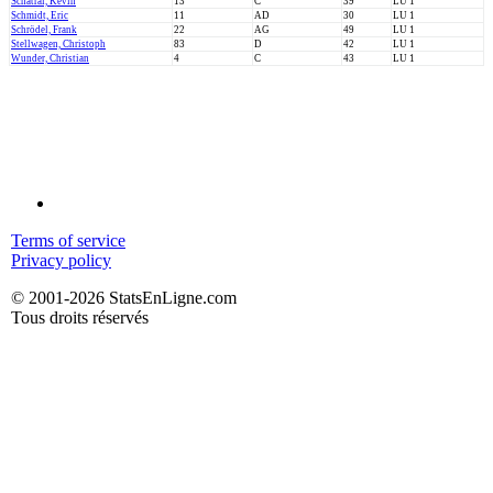
Schatral, Kevin
13
C
39
LU 1
Schmidt, Eric
11
AD
30
LU 1
Schrödel, Frank
22
AG
49
LU 1
Stellwagen, Christoph
83
D
42
LU 1
Wunder, Christian
4
C
43
LU 1
Terms of service
Privacy policy
© 2001-2026 StatsEnLigne.com
Tous droits réservés