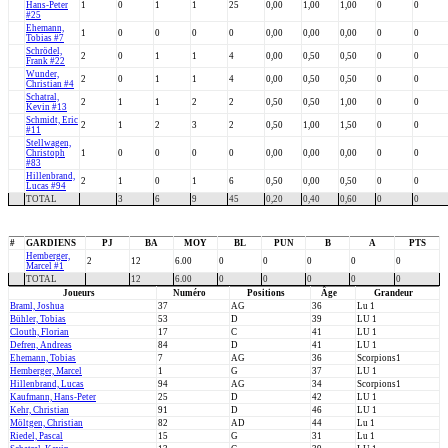
Hans-Peter
1
0
1
1
25
0,00
1,00
1,00
0
0
#25
Ehemann,
1
0
0
0
0
0,00
0,00
0,00
0
0
Tobias #7
Schrödel,
2
0
1
1
4
0,00
0,50
0,50
0
0
Frank #22
Wunder,
2
0
1
1
4
0,00
0,50
0,50
0
0
Christian #4
Schatral,
2
1
1
2
2
0,50
0,50
1,00
0
0
Kevin #13
Schmidt, Eric
2
1
2
3
2
0,50
1,00
1,50
0
0
#11
Stellwagen,
Christoph
1
0
0
0
0
0,00
0,00
0,00
0
0
#83
Hillenbrand,
2
1
0
1
6
0,50
0,00
0,50
0
0
Lucas #94
TOTAL
3
6
9
45
0,20
0,40
0,60
0
0
#
GARDIENS
PJ
BA
MOY
BL
PUN
B
A
PTS
Hemberger,
2
12
6.00
0
0
0
0
0
Marcel #1
TOTAL
12
6.00
0
0
0
0
0
Joueurs
Numéro
Positions
Âge
Grandeur
Braml, Joshua
37
AG
36
Lu 1
Bühler, Tobias
53
D
39
LU 1
Clouth, Florian
17
C
41
LU 1
Defren, Andreas
84
D
41
LU 1
Ehemann, Tobias
7
AG
36
Scorpions1
Hemberger, Marcel
1
G
37
LU 1
Hillenbrand, Lucas
94
AG
34
Scorpions1
Kaufmann, Hans-Peter
25
D
42
LU 1
Kehr, Christian
91
D
46
LU 1
Möltgen, Christian
82
AD
44
Lu 1
Riedel, Pascal
15
G
31
Lu 1