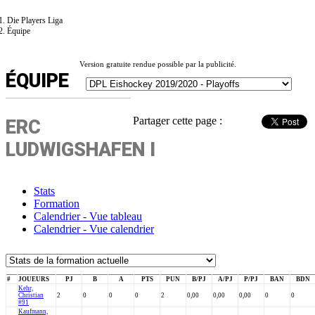
Die Players Liga
Équipe
Version gratuite rendue possible par la publicité.
ÉQUIPE
Partager cette page :
ERC
LUDWIGSHAFEN I
Stats
Formation
Calendrier - Vue tableau
Calendrier - Vue calendrier
#
JOUEURS
PJ
B
A
PTS
PUN
B/PJ
A/PJ
P/PJ
BAN
BDN
Kehr,
Christian
2
0
0
0
2
0,00
0,00
0,00
0
0
#91
Kaufmann,