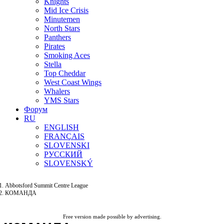
Knights
Mid Ice Crisis
Minutemen
North Stars
Panthers
Pirates
Smoking Aces
Stella
Top Cheddar
West Coast Wings
Whalers
YMS Stars
Форум
RU
ENGLISH
FRANÇAIS
SLOVENSKI
РУССКИЙ
SLOVENSKÝ
Abbotsford Summit Centre League
КОМАНДА
Free version made possible by advertising.