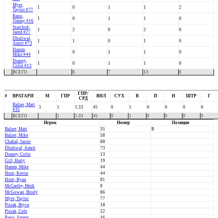
Myer,
1
0
1
1
2
Taylor #77
Ranu,
1
0
1
1
0
Jimmy #16
Starchuk,
1
2
0
2
0
Jared #27
Dhaliwal,
1
1
0
1
0
Amrit #73
Hamm,
1
0
1
1
0
Mike #44
Draney,
1
0
1
1
0
Colin #13
ВСЕГО
6
7
13
6
ГПР/
#
ВРАТАРИ
М
ГПР
ВНЛ
СУХ
В
П
Н
ШТР
Г
СРД
Balzer, Matt
1
1
1.33
45
0
1
0
0
0
0
#35
ВСЕГО
1
1.33
45
0
1
0
0
0
0
Игрок
Номер
Позиция
Balzer, Matt
35
В
Balzer, Mike
58
Chahal, Jason
88
Dhaliwal, Amrit
73
Draney, Colin
13
Gill, Harry
19
Hamm, Mike
44
Hunt, Kevin
44
Hunt, Ryan
81
McCarthy, Merk
8
McGowan, Brody
86
Myer, Taylor
77
Pisiak, Bryce
18
Pisiak, Cole
22
Ranu, Jimmy
16