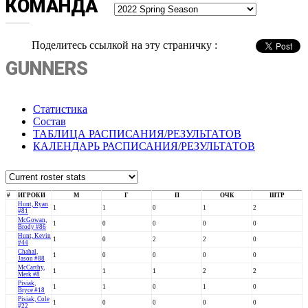
КОМАНДА
Поделитесь ссылкой на эту страничку :
GUNNERS
Статистика
Состав
ТАБЛИЦА РАСПИСАНИЯ/РЕЗУЛЬТАТОВ
КАЛЕНДАРЬ РАСПИСАНИЯ/РЕЗУЛЬТАТОВ
#
ИГРОКИ
М
Г
П
ОЧК
ШТР
Hunt, Ryan
1
1
0
1
2
#81
McGowan,
1
0
0
0
0
Brody #86
Hunt, Kevin
1
0
2
2
0
#44
Chahal,
1
0
0
0
0
Jason #88
McCarthy,
1
1
1
2
2
Merk #8
Pisiak,
1
1
0
1
0
Bryce #18
Pisiak, Cole
1
0
0
0
0
#22