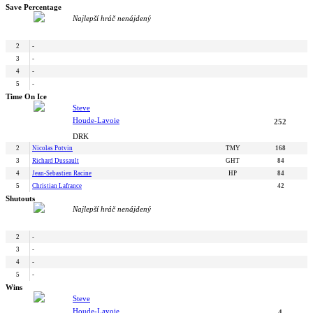
Save Percentage
Najlepší hráč nenájdený
2
-
3
-
4
-
5
-
Time On Ice
Steve
Houde-Lavoie
252
DRK
2
Nicolas Potvin
TMY
168
3
Richard Dussault
GHT
84
4
Jean-Sebastien Racine
HP
84
5
Christian Lafrance
42
Shutouts
Najlepší hráč nenájdený
2
-
3
-
4
-
5
-
Wins
Steve
Houde-Lavoie
4