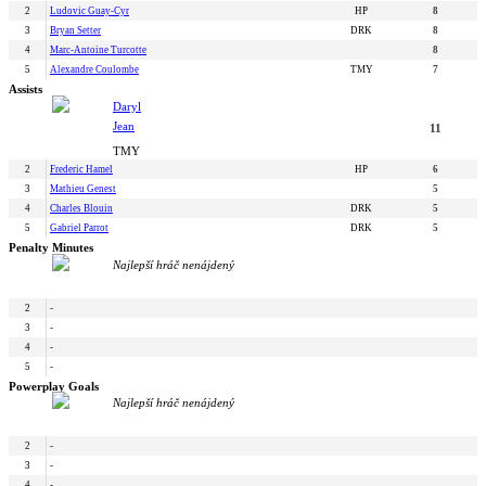
2
Ludovic Guay-Cyr
HP
8
3
Bryan Setter
DRK
8
4
Marc-Antoine Turcotte
8
5
Alexandre Coulombe
TMY
7
Assists
Daryl
Jean
11
TMY
2
Frederic Hamel
HP
6
3
Mathieu Genest
5
4
Charles Blouin
DRK
5
5
Gabriel Parrot
DRK
5
Penalty Minutes
Najlepší hráč nenájdený
2
-
3
-
4
-
5
-
Powerplay Goals
Najlepší hráč nenájdený
2
-
3
-
4
-