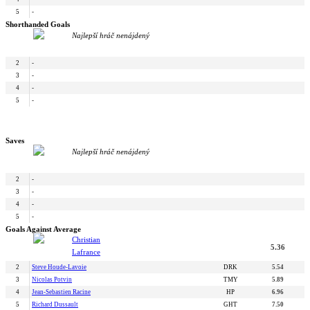
5
-
Shorthanded Goals
Najlepší hráč nenájdený
2
-
3
-
4
-
5
-
Saves
Najlepší hráč nenájdený
2
-
3
-
4
-
5
-
Goals Against Average
Christian
5.36
Lafrance
2
Steve Houde-Lavoie
DRK
5.54
3
Nicolas Potvin
TMY
5.89
4
Jean-Sebastien Racine
HP
6.96
5
Richard Dussault
GHT
7.50