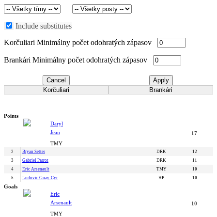
Include substitutes
Korčuliari
Minimálny počet odohratých zápasov
Brankári
Minimálny počet odohratých zápasov
Cancel
Apply
Korčuliari
Brankári
Points
Daryl
Jean
17
TMY
2
Bryan Setter
DRK
12
3
Gabriel Parrot
DRK
11
4
Eric Arsenault
TMY
10
5
Ludovic Guay-Cyr
HP
10
Goals
Eric
Arsenault
10
TMY