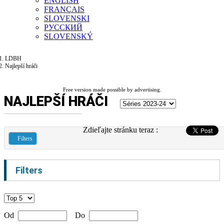
ENGLISH
FRANÇAIS
SLOVENSKI
РУССКИЙ
SLOVENSKÝ
LDBH
Najlepší hráči
Free version made possible by advertising.
NAJLEPŠÍ HRÁČI
Zdieľajte stránku teraz :
Filters
Filters
Od
Do