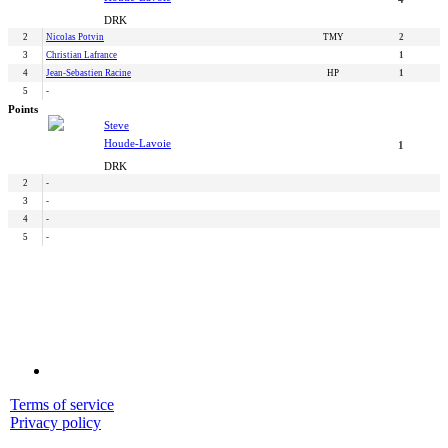
DRK
2
Nicolas Potvin
TMY
2
3
Christian Lafrance
1
4
Jean-Sebastien Racine
HP
1
5
-
Points
Steve
Houde-Lavoie
1
DRK
2
-
3
-
4
-
5
-
Terms of service
Privacy policy