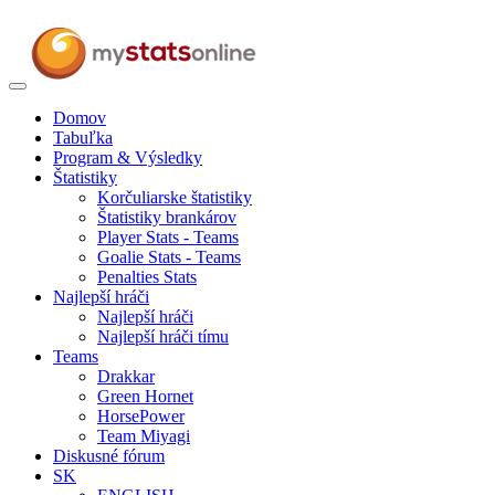
Toggle
navigation
Domov
Tabuľka
Program & Výsledky
Štatistiky
Korčuliarske štatistiky
Štatistiky brankárov
Player Stats - Teams
Goalie Stats - Teams
Penalties Stats
Najlepší hráči
Najlepší hráči
Najlepší hráči tímu
Teams
Drakkar
Green Hornet
HorsePower
Team Miyagi
Diskusné fórum
SK