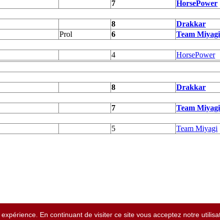
7
HorsePower
8
Drakkar
Prol
6
Team Miyagi
4
HorsePower
8
Drakkar
7
Team Miyagi
5
Team Miyagi
expérience. En continuant de visiter ce site vous acceptez notre utilis