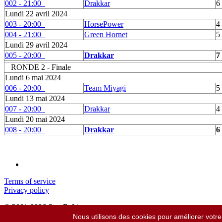
002 - 21:00
Drakkar
6
Lundi 22 avril 2024
003 - 20:00
HorsePower
4
004 - 21:00
Green Hornet
5
Lundi 29 avril 2024
005 - 20:00
Drakkar
7
RONDE 2 - Finale
Lundi 6 mai 2024
006 - 20:00
Team Miyagi
5
Lundi 13 mai 2024
007 - 20:00
Drakkar
4
Lundi 20 mai 2024
008 - 20:00
Drakkar
6
Terms of service
Privacy policy
© 2001-2026 StatsEnLigne.com
Tous droits réservés
Nous utilisons des cookies pour améliorer votre 