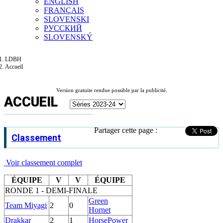
ENGLISH
FRANÇAIS
SLOVENSKI
РУССКИЙ
SLOVENSKÝ
LDBH
Accueil
Version gratuite rendue possible par la publicité.
ACCUEIL
Partager cette page :
Classement
Voir classement complet
ÉQUIPE
V
V
ÉQUIPE
RONDE 1 - DEMI-FINALE
Green
Team Miyagi
2
0
Hornet
Drakkar
2
1
HorsePower