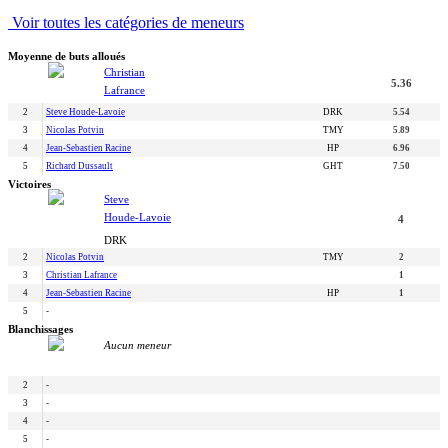
Voir toutes les catégories de meneurs
Moyenne de buts alloués
Christian
5.36
Lafrance
2
Steve Houde-Lavoie
DRK
5.54
3
Nicolas Potvin
TMY
5.89
4
Jean-Sebastien Racine
HP
6.96
5
Richard Dussault
GHT
7.50
Victoires
Steve
Houde-Lavoie
4
DRK
2
Nicolas Potvin
TMY
2
3
Christian Lafrance
1
4
Jean-Sebastien Racine
HP
1
5
-
Blanchissages
Aucun meneur
2
-
3
-
4
-
5
-