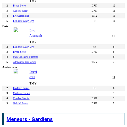
TMY
2
Bryan Setter
DRK
12
3
Gabriel Parrot
DRK
11
4
Eric Arsenault
TMY
10
5
Ludovic Guay-Cyr
HP
10
Buts
Eric
Arsenault
10
TMY
2
Ludovic Guay-Cyr
HP
8
3
Bryan Setter
DRK
8
4
Marc-Antoine Turcotte
8
5
Alexandre Coulombe
TMY
7
Assistances
Daryl
Jean
11
TMY
2
Frederic Hamel
HP
6
3
Mathieu Genest
5
4
Charles Blouin
DRK
5
5
Gabriel Parrot
DRK
5
Meneurs - Gardiens