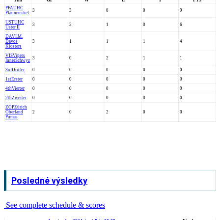
Tím
GP
W
L
T
PTS
PFA
UHC
3
3
0
0
9
Pfannenstiel
UST
UHC
3
2
1
0
6
Uster II
DAV
I.M.
Davos
3
1
1
1
4
Klosters
VIS
Vipers
3
0
2
1
1
InnerSchwyz
3rd
Dritter
0
0
0
0
0
1st
Erster
0
0
0
0
0
4th
Vierter
0
0
0
0
0
2th
Zweiter
0
0
0
0
0
ZOP
Zürich
Oberland
2
0
2
0
0
Pumas
Posledné výsledky
See complete schedule & scores