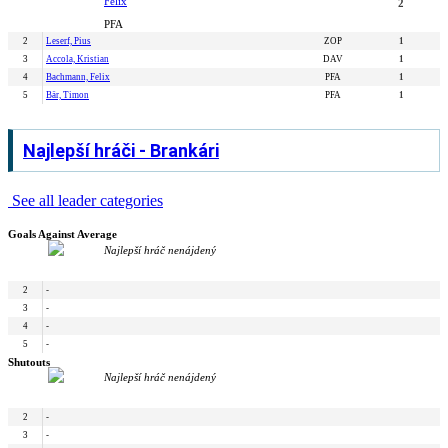
Felix
2
PFA
2
Leserf, Pius
ZOP
1
3
Accola, Kristian
DAV
1
4
Bachmann, Felix
PFA
1
5
Bär, Timon
PFA
1
Najlepší hráči - Brankári
See all leader categories
Goals Against Average
Najlepší hráč nenájdený
2
-
3
-
4
-
5
-
Shutouts
Najlepší hráč nenájdený
2
-
3
-