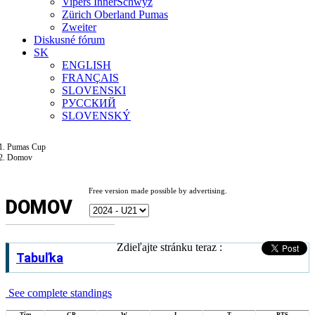
Vipers InnerSchwyz
Zürich Oberland Pumas
Zweiter
Diskusné fórum
SK
ENGLISH
FRANÇAIS
SLOVENSKI
РУССКИЙ
SLOVENSKÝ
Pumas Cup
Domov
Free version made possible by advertising.
DOMOV
Zdieľajte stránku teraz :
Tabuľka
See complete standings