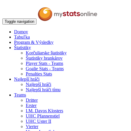
Toggle navigation
Domov
Tabuľka
Program & Výsledky
Štatistiky
Korčuliarske štatistiky
Štatistiky brankárov
Player Stats - Teams
Goalie Stats - Teams
Penalties Stats
Najlepší hráči
Najlepší hráči
Najlepší hráči tímu
Teams
Dritter
Erster
I.M. Davos Klosters
UHC Pfannenstiel
UHC Uster II
Vierter