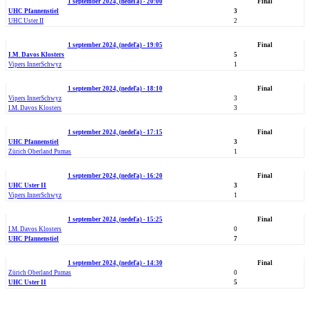
1 september 2024, (nedeľa) - 20:00
Final
UHC Pfannenstiel
3
UHC Uster II
2
1 september 2024, (nedeľa) - 19:05
Final
I.M. Davos Klosters
5
Vipers InnerSchwyz
1
1 september 2024, (nedeľa) - 18:10
Final
Vipers InnerSchwyz
3
I.M. Davos Klosters
3
1 september 2024, (nedeľa) - 17:15
Final
UHC Pfannenstiel
3
Zürich Oberland Pumas
1
1 september 2024, (nedeľa) - 16:20
Final
UHC Uster II
3
Vipers InnerSchwyz
1
1 september 2024, (nedeľa) - 15:25
Final
I.M. Davos Klosters
0
UHC Pfannenstiel
7
1 september 2024, (nedeľa) - 14:30
Final
Zürich Oberland Pumas
0
UHC Uster II
5