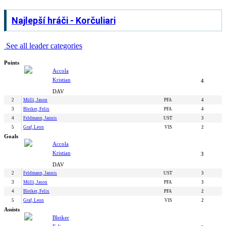
Najlepší hráči - Korčuliari
See all leader categories
Points
Accola
Kristian
4
DAV
2
Mülli, Jason
PFA
4
3
Bleiker, Felix
PFA
4
4
Feldmann, Jannis
UST
3
5
Graf, Leon
VIS
2
Goals
Accola
Kristian
3
DAV
2
Feldmann, Jannis
UST
3
3
Mülli, Jason
PFA
3
4
Bleiker, Felix
PFA
2
5
Graf, Leon
VIS
2
Assists
Bleiker