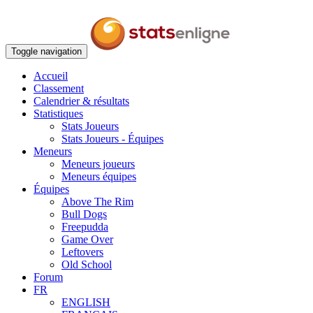
Toggle navigation
Accueil
Classement
Calendrier & résultats
Statistiques
Stats Joueurs
Stats Joueurs - Équipes
Meneurs
Meneurs joueurs
Meneurs équipes
Équipes
Above The Rim
Bull Dogs
Freepudda
Game Over
Leftovers
Old School
Forum
FR
ENGLISH