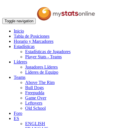
Toggle navigation
Inicio
Tabla de Posiciones
Horario y Marcadores
Estadísticas
Estadísticas de Jugadores
Player Stats - Teams
Líderes
Jugadores Líderes
Líderes de Equipo
Teams
Above The Rim
Bull Dogs
Freepudda
Game Over
Leftovers
Old School
Foro
ES
ENGLISH