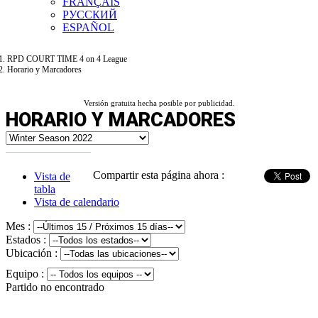
FRANÇAIS
РУССКИЙ
ESPAÑOL
RPD COURT TIME 4 on 4 League
Horario y Marcadores
Versión gratuita hecha posible por publicidad.
HORARIO Y MARCADORES
Compartir esta página ahora :
Vista de
tabla
Vista de calendario
Mes :
Estados :
Ubicación :
Equipo :
Partido no encontrado