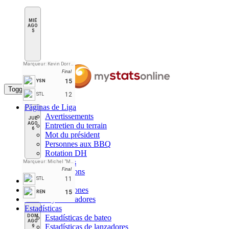
MIÉ
AGO
5
Marqueur: Kevin Dorrington
Final
15
YSN
Toggle navigation
12
STL
Páginas de Liga
Avertissements
JUE
AGO
Entretien du terrain
6
Mot du président
Personnes aux BBQ
Rotation DH
Substituts
Marqueur: Michel "Magic" Henri
Final
Suspensions
11
STL
Inicio
Tabla de Posiciones
15
REN
Horario y Marcadores
Estadísticas
DOM
Estadísticas de bateo
AGO
Estadísticas de lanzadores
9