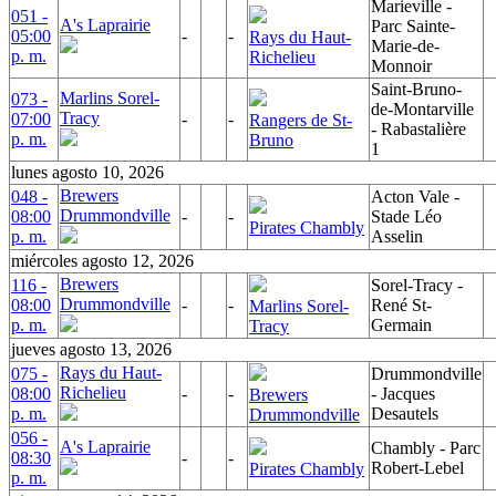
Marieville -
051 -
A's Laprairie
Parc Sainte-
05:00
-
-
Rays du Haut-
Marie-de-
p. m.
Richelieu
Monnoir
Saint-Bruno-
Marlins Sorel-
073 -
de-Montarville
Tracy
07:00
-
-
Rangers de St-
- Rabastalière
p. m.
Bruno
1
lunes agosto 10, 2026
Brewers
048 -
Acton Vale -
Drummondville
08:00
-
-
Stade Léo
Pirates Chambly
p. m.
Asselin
miércoles agosto 12, 2026
Brewers
116 -
Sorel-Tracy -
Drummondville
08:00
-
-
René St-
Marlins Sorel-
p. m.
Germain
Tracy
jueves agosto 13, 2026
Rays du Haut-
075 -
Drummondville
Richelieu
08:00
-
-
- Jacques
Brewers
p. m.
Desautels
Drummondville
056 -
A's Laprairie
Chambly - Parc
08:30
-
-
Robert-Lebel
Pirates Chambly
p. m.