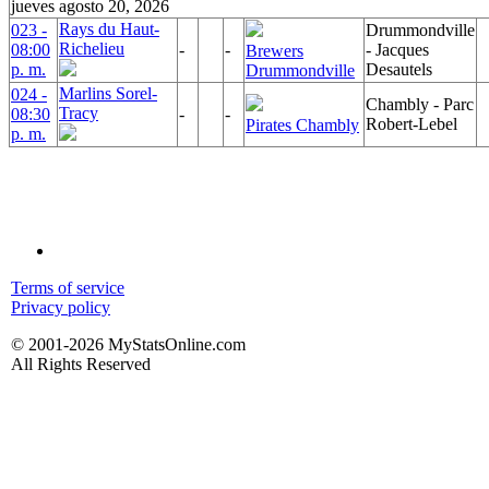
jueves agosto 20, 2026
Rays du Haut-
023 -
Drummondville
Richelieu
08:00
-
-
- Jacques
Brewers
p. m.
Desautels
Drummondville
Marlins Sorel-
024 -
Chambly - Parc
Tracy
08:30
-
-
Robert-Lebel
Pirates Chambly
p. m.
Terms of service
Privacy policy
© 2001-2026 MyStatsOnline.com
All Rights Reserved