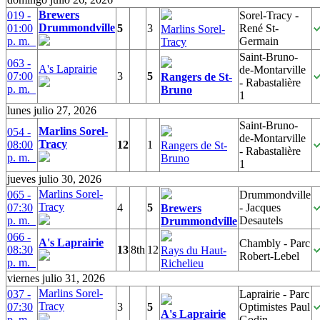
Brewers
019 -
Sorel-Tracy -
Drummondville
01:00
5
3
René St-
Marlins Sorel-
p. m.
Germain
Tracy
Saint-Bruno-
063 -
A's Laprairie
de-Montarville
07:00
3
5
Rangers de St-
- Rabastalière
p. m.
Bruno
1
lunes julio 27, 2026
Saint-Bruno-
Marlins Sorel-
054 -
de-Montarville
Tracy
08:00
12
1
Rangers de St-
- Rabastalière
p. m.
Bruno
1
jueves julio 30, 2026
Marlins Sorel-
065 -
Drummondville
Tracy
07:30
4
5
- Jacques
Brewers
p. m.
Desautels
Drummondville
066 -
A's Laprairie
Chambly - Parc
08:30
13
8th
12
Rays du Haut-
Robert-Lebel
p. m.
Richelieu
viernes julio 31, 2026
Marlins Sorel-
037 -
Laprairie - Parc
Tracy
07:30
3
5
Optimistes Paul
A's Laprairie
p. m.
Godin