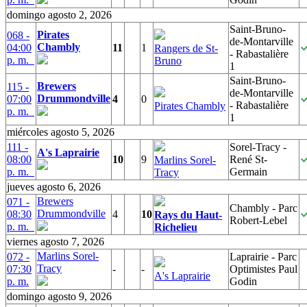
domingo agosto 2, 2026
Saint-Bruno-
Pirates
068 -
de-Montarville
Chambly
04:00
11
1
Rangers de St-
- Rabastalière
p. m.
Bruno
1
Saint-Bruno-
Brewers
115 -
de-Montarville
Drummondville
07:00
4
0
- Rabastalière
Pirates Chambly
p. m.
1
miércoles agosto 5, 2026
111 -
Sorel-Tracy -
A's Laprairie
08:00
10
9
René St-
Marlins Sorel-
p. m.
Germain
Tracy
jueves agosto 6, 2026
Brewers
071 -
Chambly - Parc
Drummondville
08:30
4
10
Rays du Haut-
Robert-Lebel
p. m.
Richelieu
viernes agosto 7, 2026
Marlins Sorel-
072 -
Laprairie - Parc
Tracy
07:30
-
-
Optimistes Paul
A's Laprairie
p. m.
Godin
domingo agosto 9, 2026