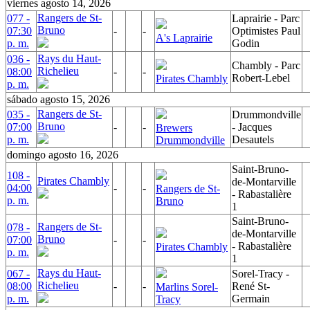
viernes agosto 14, 2026
Rangers de St-
077 -
Laprairie - Parc
Bruno
07:30
-
-
Optimistes Paul
A's Laprairie
p. m.
Godin
Rays du Haut-
036 -
Chambly - Parc
Richelieu
08:00
-
-
Robert-Lebel
Pirates Chambly
p. m.
sábado agosto 15, 2026
Rangers de St-
035 -
Drummondville
Bruno
07:00
-
-
- Jacques
Brewers
p. m.
Desautels
Drummondville
domingo agosto 16, 2026
Saint-Bruno-
108 -
Pirates Chambly
de-Montarville
04:00
-
-
Rangers de St-
- Rabastalière
p. m.
Bruno
1
Saint-Bruno-
Rangers de St-
078 -
de-Montarville
Bruno
07:00
-
-
- Rabastalière
Pirates Chambly
p. m.
1
Rays du Haut-
067 -
Sorel-Tracy -
Richelieu
08:00
-
-
René St-
Marlins Sorel-
p. m.
Germain
Tracy