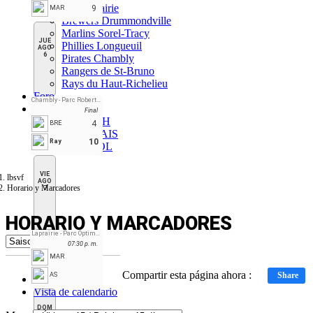
A's Laprairie
9
MAR
Brewers Drummondville
Marlins Sorel-Tracy
JUE
Phillies Longueuil
AGO
6
Pirates Chambly
Rangers de St-Bruno
Rays du Haut-Richelieu
Foro
Chambly - Parc Robert-Lebel
ES
Final
ENGLISH
4
BRE
FRANÇAIS
10
Ray
ESPAÑOL
VIE
lbsvf
AGO
Horario y Marcadores
7
HORARIO Y MARCADORES
Laprairie - Parc Optimistes Paul Godin
07:30 p. m.
MAR
Compartir esta página ahora :
Share
AS
Vista de tabla
Vista de calendario
DOM