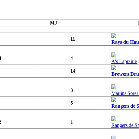
MJ
11
Rays du Haut
4
4
A's Laprairie
14
Brewers Dru
3
Marlins Sorel
5
Rangers de 
2
1
Rangers de S