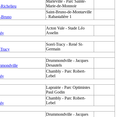
Marieville - Parc Sainte-
Marie-de-Monnoir
-Richelieu
Saint-Bruno-de-Montarville
- Rabastalière 1
t-Bruno
Acton Vale - Stade Léo
Asselin
bly
Sorel-Tracy - René St-
Germain
-Tracy
Drummondville - Jacques
Desautels
mmondville
Chambly - Parc Robert-
Lebel
bly
Laprairie - Parc Optimistes
Paul Godin
Chambly - Parc Robert-
Lebel
bly
Drummondville - Jacques