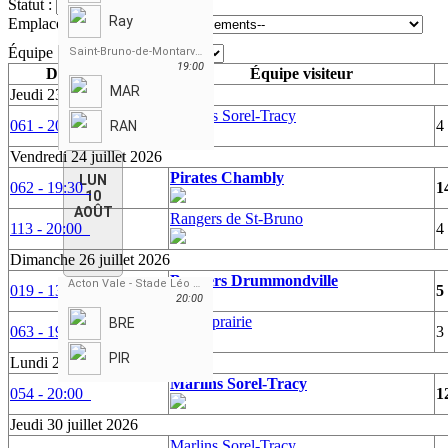
Statut :
Ray
Emplacement :
Équipe :
Saint-Bruno-de-Montarville - Rabastalière 1
19:00
Date / Heure
Équipe visiteur
MAR
Jeudi 23 juillet 2026
Marlins Sorel-Tracy
061 - 20:30
4
RAN
Vendredi 24 juillet 2026
Pirates Chambly
LUN
062 - 19:30
1
10
AOÛT
Rangers de St-Bruno
113 - 20:00
4
Dimanche 26 juillet 2026
Brewers Drummondville
Acton Vale - Stade Léo Asselin
019 - 13:00
5
20:00
A's Laprairie
BRE
063 - 19:00
3
PIR
Lundi 27 juillet 2026
Marlins Sorel-Tracy
054 - 20:00
1
Jeudi 30 juillet 2026
Marlins Sorel-Tracy