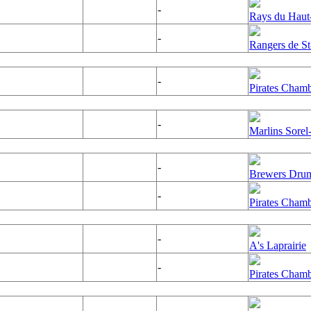
-
Rays du Haut
-
Rangers de S
-
Pirates Cham
-
Marlins Sorel
-
Brewers Dru
-
Pirates Cham
-
A's Laprairie
-
Pirates Cham
-