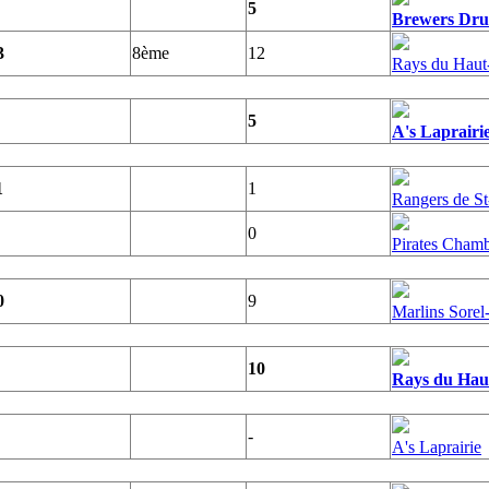
5
Brewers Dru
3
8ème
12
Rays du Haut
5
A's Laprairi
1
1
Rangers de S
0
Pirates Cham
0
9
Marlins Sorel
10
Rays du Haut
-
A's Laprairie