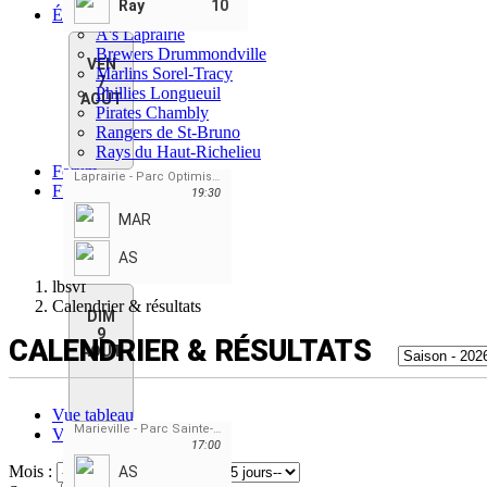
Ray
10
Équipes
A's Laprairie
Brewers Drummondville
VEN
Marlins Sorel-Tracy
7
Phillies Longueuil
AOÛT
Pirates Chambly
Rangers de St-Bruno
Rays du Haut-Richelieu
Forum
Laprairie - Parc Optimistes Paul Godin
FR
19:30
ENGLISH
MAR
FRANÇAIS
ESPAÑOL
AS
lbsvf
Calendrier & résultats
DIM
9
CALENDRIER & RÉSULTATS
AOÛT
Vue tableau
Marieville - Parc Sainte-Marie-de-Monnoir
Vue calendrier
17:00
Mois :
AS