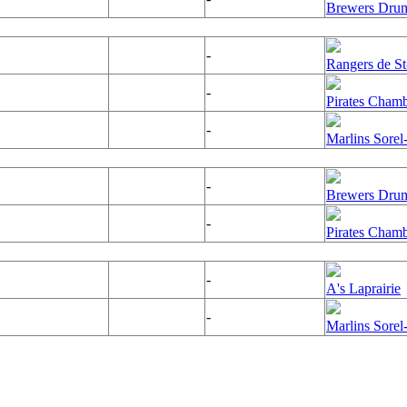
Brewers Dru
-
Rangers de S
-
Pirates Cham
-
Marlins Sorel
-
Brewers Dru
-
Pirates Cham
-
A's Laprairie
-
Marlins Sorel