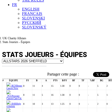
THE RULES
FR
ENGLISH
FRANÇAIS
SLOVENSKI
РУССКИЙ
SLOVENSKÝ
UK Charity Allstars
Stats Joueurs - Équipes
STATS JOUEURS - ÉQUIPES
Partager cette page :
#
ÉQUIPE
PJ
B
A
PTS
B/PJ
BF
TF
%BF
BG
BT
BCN
Breast
8
11
4
15
1.38
0
0
-
5
2
Cancer Now
8
11
5
16
1.38
0
0
-
5
1
PCC
Prostate
Cancer Care UK
H4H
Help
8
10
3
13
1.25
0
0
-
2
0
4 Heroes