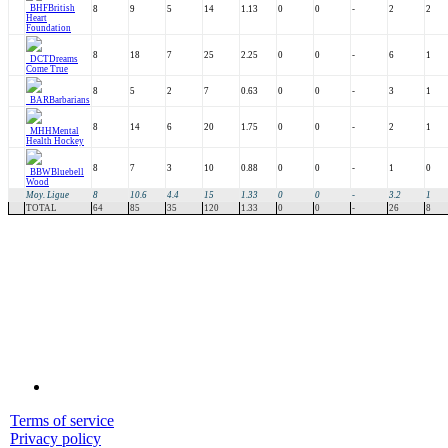
BHF
British
8
9
5
14
1.13
0
0
-
2
2
Heart
Foundation
8
18
7
25
2.25
0
0
-
6
1
DCT
Dreams
Come True
8
5
2
7
0.63
0
0
-
3
1
BAR
Barbarians
8
14
6
20
1.75
0
0
-
2
1
MHH
Mental
Health Hockey
8
7
3
10
0.88
0
0
-
1
0
BBW
Bluebell
Wood
Moy. Ligue
8
10.6
4.4
15
1.33
0
0
-
3.2
1
TOTAL
64
85
35
120
1.33
0
0
-
26
8
Terms of service
Privacy policy