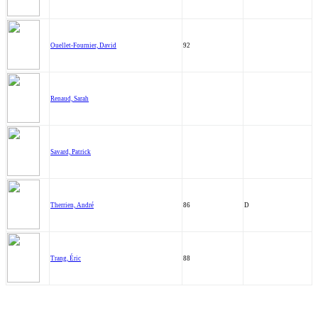
Ouellet-Fournier, David
92
Renaud, Sarah
Savard, Patrick
Therrien, André
86
D
Trang, Éric
88