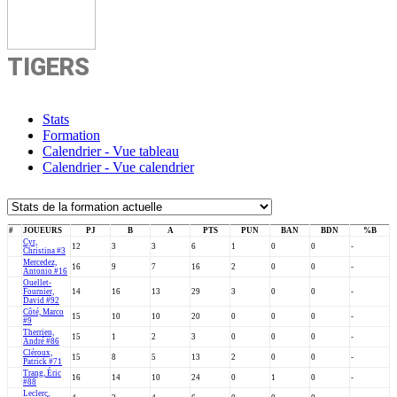
TIGERS
Stats
Formation
Calendrier - Vue tableau
Calendrier - Vue calendrier
#
JOUEURS
PJ
B
A
PTS
PUN
BAN
BDN
%B
Cyr,
12
3
3
6
1
0
0
-
Christina #3
Mercedez,
16
9
7
16
2
0
0
-
Antonio #16
Ouellet-
Fournier,
14
16
13
29
3
0
0
-
David #92
Côté, Marco
15
10
10
20
0
0
0
-
#9
Therrien,
15
1
2
3
0
0
0
-
André #86
Cléroux,
15
8
5
13
2
0
0
-
Patrick #71
Trang, Éric
16
14
10
24
0
1
0
-
#88
Leclerc,