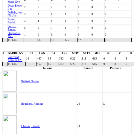
4
2
4
6
0
0
0
-
Marie-Ève
Dion, Pierre-
2
0
2
2
0
0
0
-
Luc
Delisle, Jean-
2
4
0
4
0
0
0
-
Nicolas
Savard,
2
1
0
1
0
0
0
-
Patrick
Battisti,
5
0
1
1
4
0
0
-
Xavier
Desjardins,
1
0
0
0
0
0
0
-
Max
TOTAL
68
57
125
12
1
0
-
#
GARDIENS
PJ
LAN
BA
ARR
MOY
%EFF
MIN
BL
V
D
Bouchard,
14
467
85
382
6.22
,818
615
0
8
6
Antoine #29
TOTAL
467
85
382
6.22
,818
615
0
8
6
Joueurs
Numéro
Positions
Battisti, Xavier
Bouchard, Antoine
29
G
Cléroux, Patrick
71