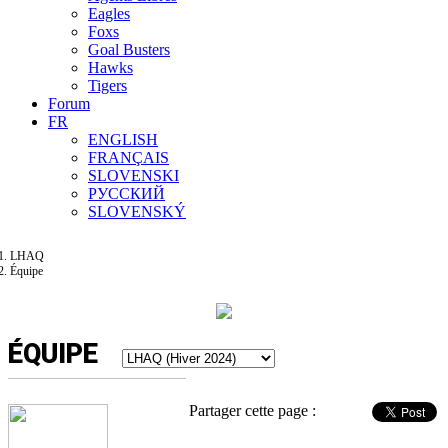
Eagles
Foxs
Goal Busters
Hawks
Tigers
Forum
FR
ENGLISH
FRANÇAIS
SLOVENSKI
РУССКИЙ
SLOVENSKÝ
LHAQ
Équipe
ÉQUIPE
Partager cette page :