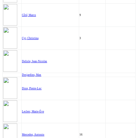
Côté, Marco
9
Cyr, Christina
3
Delisle, Jean-Nicolas
Desjardins, Max
Dion, Pierre-Luc
Leclerc, Marie-Ève
Mercedez, Antonio
16