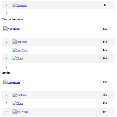
4
Pingouins
47
5
-
Tirs au but reçus
Nordiques
147
2
Pingouins
142
3
Red-Wings
126
4
Chiefs
106
5
-
Arrêts
Pingouins
238
2
Nordiques
206
3
Chiefs
198
4
Red-Wings
197