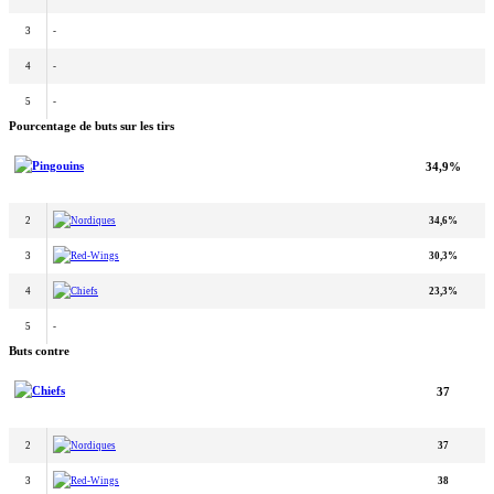
3
-
4
-
5
-
Pourcentage de buts sur les tirs
Pingouins
34,9%
2
Nordiques
34,6%
3
Red-Wings
30,3%
4
Chiefs
23,3%
5
-
Buts contre
Chiefs
37
2
Nordiques
37
3
Red-Wings
38