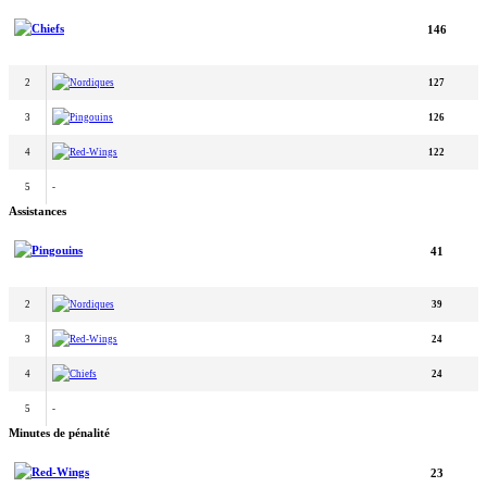
Chiefs
146
2
Nordiques
127
3
Pingouins
126
4
Red-Wings
122
5
-
Assistances
Pingouins
41
2
Nordiques
39
3
Red-Wings
24
4
Chiefs
24
5
-
Minutes de pénalité
Red-Wings
23