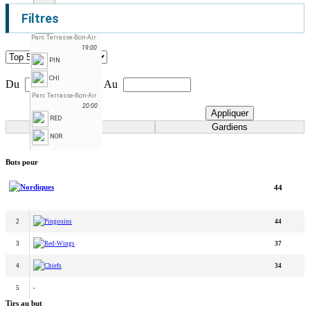
Filtres
Parc Terrasse-Bon-Air
19:00
PIN
CHI
Du
Au
Parc Terrasse-Bon-Air
20:00
Annuler
Appliquer
RED
Joueurs
Gardiens
NOR
Buts pour
Nordiques
44
2
Pingouins
44
3
Red-Wings
37
4
Chiefs
34
5
-
Tirs au but