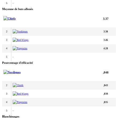
5
-
Moyenne de buts alloués
Chiefs
3.37
2
Nordiques
3.38
3
Red-Wings
3.46
4
Pingouins
4.28
5
-
Pourcentage d'efficacité
Nordiques
,848
2
Chiefs
,843
3
Red-Wings
,838
4
Pingouins
,835
5
-
Blanchissages