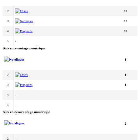
2
Chiefs
13
3
Nordiques
12
4
Pingouins
10
5
-
Buts en avantage numérique
Nordiques
1
2
Chiefs
1
3
Pingouins
1
4
-
5
-
Buts en désavantage numérique
Nordiques
2
2
-