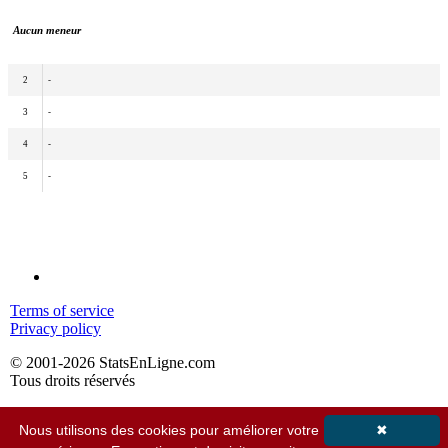
Aucun meneur
2
-
3
-
4
-
5
-
Terms of service
Privacy policy
© 2001-2026 StatsEnLigne.com
Tous droits réservés
Nous utilisons des cookies pour améliorer votre
✖