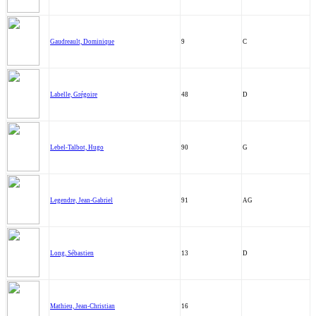
Gaudreault, Dominique
9
C
Labelle, Grégoire
48
D
Lebel-Talbot, Hugo
90
G
Legendre, Jean-Gabriel
91
AG
Long, Sébastien
13
D
Mathieu, Jean-Christian
16