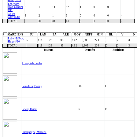
Danny #10
Legendre,
Jean-Gabriel
8
1
11
12
1
0
0
-
#91
Adam,
3
2
1
3
0
0
0
-
Alexandre
TOTAL
30
31
61
8
1
0
-
#
GARDIENS
PJ
LAN
BA
ARR
MOY
%EFF
MIN
BL
V
D
Lebel-Talbot,
5
118
23
95
4.62
,805
224
0
2
3
Hugo #90
TOTAL
118
23
95
4.62
,805
224
0
2
3
Joueurs
Numéro
Positions
Adam, Alexandre
Beaudoin, Danny
10
C
Brière, Pascal
6
D
Champagne, Mathieu