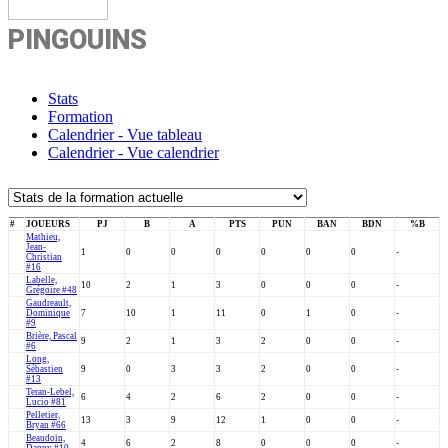
PINGOUINS
Stats
Formation
Calendrier - Vue tableau
Calendrier - Vue calendrier
#
JOUEURS
PJ
B
A
PTS
PUN
BAN
BDN
%B
Mathieu,
Jean-
1
0
0
0
0
0
0
-
Christian
#16
Labelle,
10
2
1
3
0
0
0
-
Grégoire #48
Gaudreault,
Dominique
7
10
1
11
0
1
0
-
#9
Brière, Pascal
9
2
1
3
2
0
0
-
#6
Long,
Sébastien
9
0
3
3
2
0
0
-
#13
Teran-Lebel,
6
4
2
6
2
0
0
-
Lucio #81
Pelletier,
13
3
9
12
1
0
0
-
Bryan #66
Beaudoin,
4
6
2
8
0
0
0
-