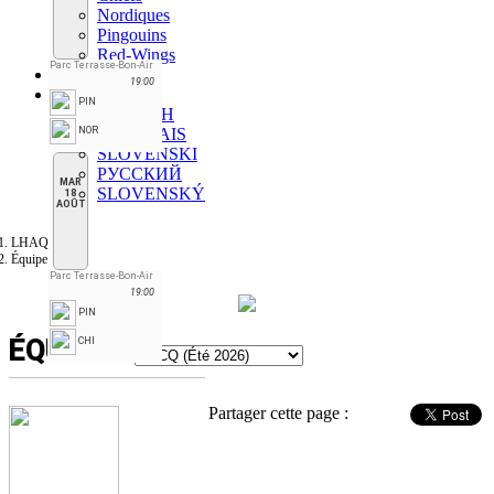
Nordiques
Pingouins
Red-Wings
Parc Terrasse-Bon-Air
Forum
19:00
FR
PIN
ENGLISH
NOR
FRANÇAIS
SLOVENSKI
РУССКИЙ
MAR
SLOVENSKÝ
18
AOÛT
LHAQ
Équipe
Parc Terrasse-Bon-Air
19:00
PIN
ÉQUIPE
CHI
Partager cette page :