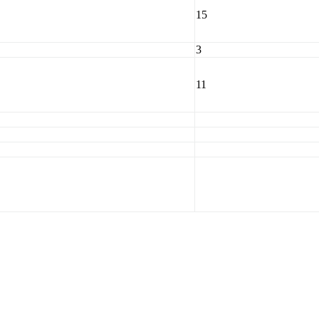
15
3
11