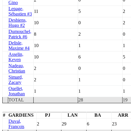
Gino
Lepage,
11
5
2
Sébastien #3
Desbiens,
10
0
2
Hugo #2
Dumouchel,
8
2
0
Patrick #6
Delisle,
10
1
1
Maxime #4
Asselin,
10
6
5
Keven
Nadeau,
2
0
0
Christian
Simard,
2
1
0
Zacary
Ouellet,
1
1
1
Jonathan
TOTAL
28
19
#
GARDIENS
PJ
LAN
BA
ARR
Duval,
2
29
6
23
François