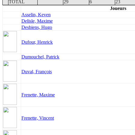
TOTAL
29
6
23
Joueurs
Asselin, Keven
Delisle, Maxime
Desbiens, Hugo
Dufour, Henrick
Dumouchel, Patrick
Duval, François
Frenette, Maxime
Frenette, Vincent