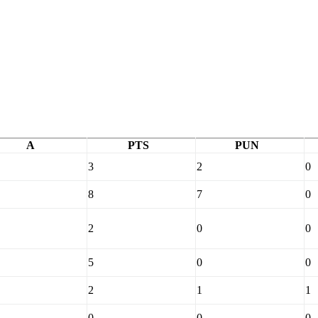
A
PTS
PUN
3
2
0
8
7
0
2
0
0
5
0
0
2
1
1
0
0
0