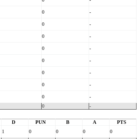
0
-
0
-
0
-
0
-
0
-
0
-
0
-
0
-
0
-
D
PUN
B
A
PTS
1
0
0
0
0