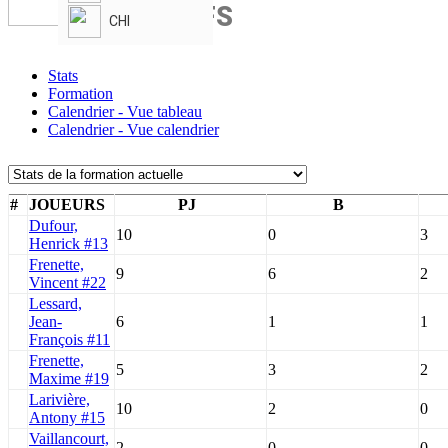
CHIEFS
CHI
Stats
Formation
Calendrier - Vue tableau
Calendrier - Vue calendrier
#
JOUEURS
PJ
B
Dufour,
10
0
3
Henrick #13
Frenette,
9
6
2
Vincent #22
Lessard,
Jean-
6
1
1
François #11
Frenette,
5
3
2
Maxime #19
Larivière,
10
2
0
Antony #15
Vaillancourt,
2
0
0