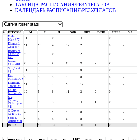
ТАБЛИЦА РАСПИСАНИЯ/РЕЗУЛЬТАТОВ
КАЛЕНДАРЬ РАСПИСАНИЯ/РЕЗУЛЬТАТОВ
#
ИГРОКИ
М
Г
П
ОЧК
ШТР
Г/БШ
Г/МН
%Г
Nadon,
11
1
0
1
4
0
0
-
Mark #77
Diamond,
11
13
4
17
2
0
0
-
Zach #57
Beaumont,
Christian
9
1
0
1
20
0
0
-
#21
Gaines,
9
3
6
9
0
0
0
-
Chris #18
Silk, Levi
11
3
1
4
0
0
0
-
#5
Rea,
9
9
9
18
0
0
0
-
Michael #19
Kakizaki,
11
2
7
9
12
0
0
-
Takeshi #2
Di Dia,
10
5
6
11
2
0
0
-
Michael #7
May
(Silver),
10
4
3
7
4
1
0
-
Christopher
#18
O’Doyle,
4
1
1
2
0
0
0
-
Conor #21
Spiess,
1
0
0
0
0
0
0
-
Austin #00
ВСЕГО
42
37
79
44
1
0
-
ГПР/