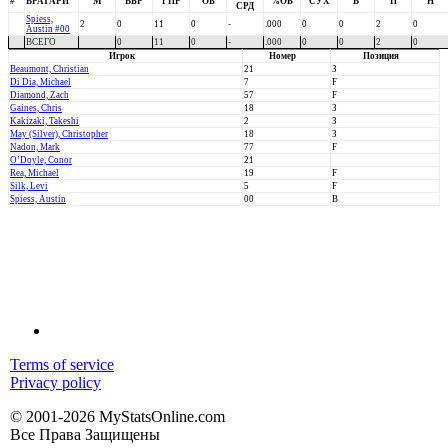
#
ВРАТАРИ
М
ВБР
ГПР
ОБ
%ОБ
СУХ
В
П
Н
СРД
Spiess,
2
0
11
0
-
.000
0
0
2
0
Austin #00
ВСЕГО
0
11
0
-
.000
0
0
2
0
Игрок
Номер
Позиция
Beaumont, Christian
21
З
Di Dia, Michael
7
F
Diamond, Zach
57
F
Gaines, Chris
18
З
Kakizaki, Takeshi
2
З
May (Silver), Christopher
18
З
Nadon, Mark
77
F
O’Doyle, Conor
21
Rea, Michael
19
F
Silk, Levi
5
F
Spiess, Austin
00
В
Terms of service
Privacy policy
© 2001-2026 MyStatsOnline.com
Все Права Защищены