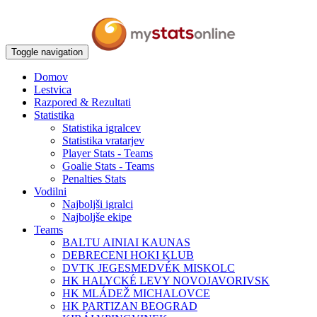
Toggle navigation
Domov
Lestvica
Razpored & Rezultati
Statistika
Statistika igralcev
Statistika vratarjev
Player Stats - Teams
Goalie Stats - Teams
Penalties Stats
Vodilni
Najboljši igralci
Najboljše ekipe
Teams
BALTU AINIAI KAUNAS
DEBRECENI HOKI KLUB
DVTK JEGESMEDVÉK MISKOLC
HK HALYCKÉ LEVY NOVOJAVORIVSK
HK MLÁDEŽ MICHALOVCE
HK PARTIZAN BEOGRAD