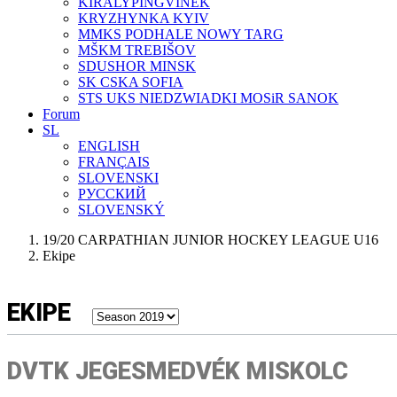
KIRÁLYPINGVINEK
KRYZHYNKA KYIV
MMKS PODHALE NOWY TARG
MŠKM TREBIŠOV
SDUSHOR MINSK
SK CSKA SOFIA
STS UKS NIEDZWIADKI MOSiR SANOK
Forum
SL
ENGLISH
FRANÇAIS
SLOVENSKI
РУССКИЙ
SLOVENSKÝ
19/20 CARPATHIAN JUNIOR HOCKEY LEAGUE U16
Ekipe
EKIPE
DVTK JEGESMEDVÉK MISKOLC