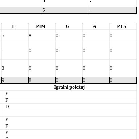
0
-
5
-
L
PIM
G
A
PTS
5
8
0
0
0
1
0
0
0
0
3
0
0
0
0
9
8
0
0
0
Igralni položaj
F
F
D
F
F
F