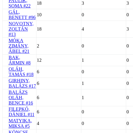
PAULIK,
18
3
3
SOMA #22
GÁL,
10
0
0
BENETT #96
NOVOTNY,
ZOLTÁN
18
4
3
#13
MÓKA
ZIMÁNY,
2
0
0
ÁBEL #21
BAK,
12
1
0
ÁRMIN #8
OLÁH,
6
0
0
TAMÁS #18
GIRHINY,
6
1
0
BALÁZS #17
BALÁZS
OLÁH,
6
1
0
BENCE #16
FILEPKÓ,
6
0
0
DÁNIEL #11
MATYIKA,
4
0
0
MIKSA #5
KÖNCSE,