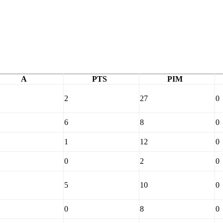
A
PTS
PIM
2
27
0
6
8
0
1
12
0
0
2
0
5
10
0
0
8
0