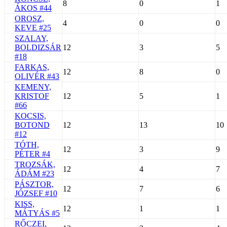
8
0
1
ÁKOS #44
OROSZ,
4
0
0
KEVE #25
SZALAY,
BOLDIZSÁR
12
3
5
#18
FARKAS,
12
8
0
OLIVÉR #43
KEMENY,
KRISTOF
12
5
1
#66
KOCSIS,
BOTOND
12
13
10
#12
TÓTH,
12
3
9
PÉTER #4
TROZSÁK,
12
4
7
ÁDÁM #23
PÁSZTOR,
12
7
6
JÓZSEF #10
KISS,
12
1
1
MÁTYÁS #5
RŐCZEI,