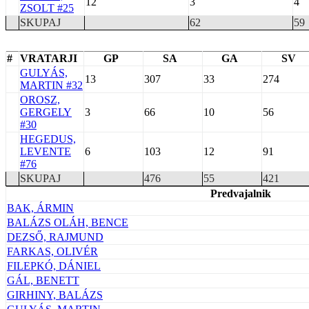
12
3
4
ZSOLT #25
SKUPAJ
62
59
#
VRATARJI
GP
SA
GA
SV
GULYÁS,
13
307
33
274
MARTIN #32
OROSZ,
GERGELY
3
66
10
56
#30
HEGEDUS,
LEVENTE
6
103
12
91
#76
SKUPAJ
476
55
421
Predvajalnik
BAK, ÁRMIN
BALÁZS OLÁH, BENCE
DEZSŐ, RAJMUND
FARKAS, OLIVÉR
FILEPKÓ, DÁNIEL
GÁL, BENETT
GIRHINY, BALÁZS