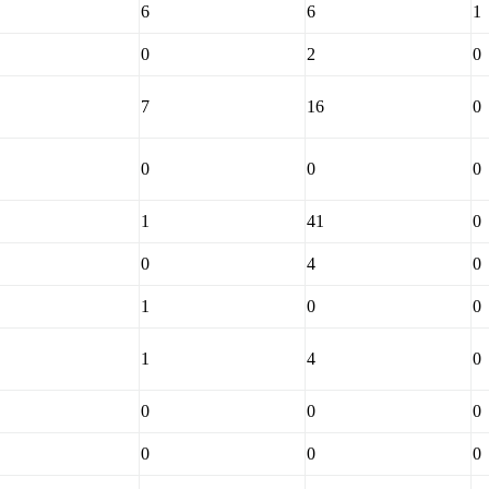
6
6
1
0
2
0
7
16
0
0
0
0
1
41
0
0
4
0
1
0
0
1
4
0
0
0
0
0
0
0