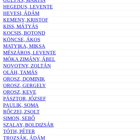
GULYÁS, MARTIN
HEGEDUS, LEVENTE
HEVESI, ÁDÁM
KEMENY, KRISTOF
KISS, MÁTYÁS
KOCSIS, BOTOND
KÖNCSE, ÁKOS
MATYIKA, MIKSA
MÉSZÁROS, LEVENTE
MÓKA ZIMÁNY, ÁBEL
NOVOTNY, ZOLTÁN
OLÁH, TAMÁS
OROSZ, DOMINIK
OROSZ, GERGELY
OROSZ, KEVE
PÁSZTOR, JÓZSEF
PAULIK, SOMA
RŐCZEI, ZSOLT
SIMON, SEBŐ
SZALAY, BOLDIZSÁR
TÓTH, PÉTER
TROZSÁK, ÁDÁM