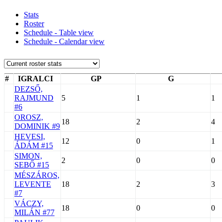
Stats
Roster
Schedule - Table view
Schedule - Calendar view
#
IGRALCI
GP
G
DEZSŐ,
RAJMUND
5
1
1
#6
OROSZ,
18
2
4
DOMINIK #9
HEVESI,
12
0
1
ÁDÁM #15
SIMON,
2
0
0
SEBŐ #15
MÉSZÁROS,
LEVENTE
18
2
3
#7
VÁCZY,
18
0
0
MILÁN #77