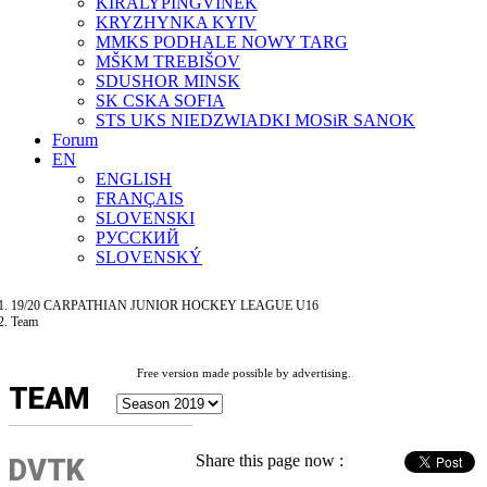
KIRÁLYPINGVINEK
KRYZHYNKA KYIV
MMKS PODHALE NOWY TARG
MŠKM TREBIŠOV
SDUSHOR MINSK
SK CSKA SOFIA
STS UKS NIEDZWIADKI MOSiR SANOK
Forum
EN
ENGLISH
FRANÇAIS
SLOVENSKI
РУССКИЙ
SLOVENSKÝ
19/20 CARPATHIAN JUNIOR HOCKEY LEAGUE U16
Team
Free version made possible by advertising.
TEAM
Share this page now :
DVTK