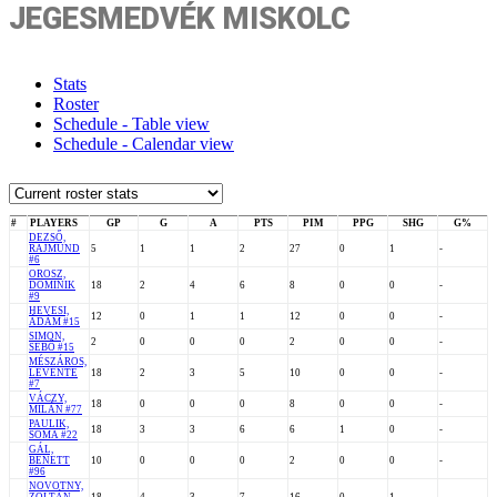
JEGESMEDVÉK MISKOLC
Stats
Roster
Schedule - Table view
Schedule - Calendar view
#
PLAYERS
GP
G
A
PTS
PIM
PPG
SHG
G%
DEZSŐ,
RAJMUND
5
1
1
2
27
0
1
-
#6
OROSZ,
DOMINIK
18
2
4
6
8
0
0
-
#9
HEVESI,
12
0
1
1
12
0
0
-
ÁDÁM #15
SIMON,
2
0
0
0
2
0
0
-
SEBŐ #15
MÉSZÁROS,
LEVENTE
18
2
3
5
10
0
0
-
#7
VÁCZY,
18
0
0
0
8
0
0
-
MILÁN #77
PAULIK,
18
3
3
6
6
1
0
-
SOMA #22
GÁL,
BENETT
10
0
0
0
2
0
0
-
#96
NOVOTNY,