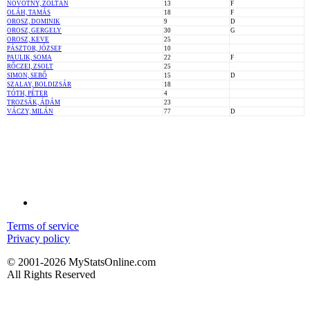
NOVOTNY, ZOLTÁN
13
F
OLÁH, TAMÁS
18
F
OROSZ, DOMINIK
9
D
OROSZ, GERGELY
30
G
OROSZ, KEVE
25
PÁSZTOR, JÓZSEF
10
PAULIK, SOMA
22
F
RŐCZEI, ZSOLT
25
SIMON, SEBŐ
15
D
SZALAY, BOLDIZSÁR
18
TÓTH, PÉTER
4
TROZSÁK, ÁDÁM
23
VÁCZY, MILÁN
77
D
Terms of service
Privacy policy
© 2001-2026 MyStatsOnline.com
All Rights Reserved