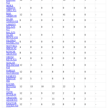
ZOLTÁN
18
4
3
7
16
0
1
-
#13
MÓKA
ZIMÁNY,
2
0
0
0
0
0
0
-
ÁBEL #21
BAK,
12
1
0
1
41
0
0
-
ÁRMIN #8
OLÁH,
6
0
0
0
4
0
0
-
TAMÁS #18
GIRHINY,
BALÁZS
6
1
0
1
0
0
0
-
#17
BALÁZS
OLÁH,
6
1
0
1
4
0
0
-
BENCE #16
FILEPKÓ,
6
0
0
0
0
0
0
-
DÁNIEL #11
MATYIKA,
4
0
0
0
0
0
0
-
MIKSA #5
KÖNCSE,
8
0
1
1
4
0
0
-
ÁKOS #44
OROSZ,
4
0
0
0
0
0
0
-
KEVE #25
SZALAY,
BOLDIZSÁR
12
3
5
8
8
0
0
-
#18
FARKAS,
12
8
0
8
8
1
0
-
OLIVÉR #43
KEMENY,
KRISTOF
12
5
1
6
8
1
0
-
#66
KOCSIS,
BOTOND
12
13
10
23
22
3
1
-
#12
TÓTH,
12
3
9
12
2
0
0
-
PÉTER #4
TROZSÁK,
12
4
7
11
4
0
2
-
ÁDÁM #23
PÁSZTOR,
12
7
6
13
8
0
0
-
JÓZSEF #10