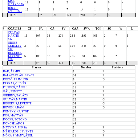
KISS,
12
1
1
2
0
0
0
-
MÁTYÁS #5
RŐCZEI,
12
3
4
7
14
1
0
-
ZSOLT #25
TOTAL
62
59
121
218
7
5
-
#
GOALIES
GP
SA
GA
SV
GAA
SV%
TOI
SO
W
L
GULYÁS,
MARTIN
13
307
33
274
2.83
.893
465
2
7
5
#32
OROSZ,
GERGELY
3
66
10
56
6.02
.848
66
0
0
1
#30
HEGEDUS,
LEVENTE
6
103
12
91
2.56
.883
187
2
2
3
#76
TOTAL
476
55
421
3.06
.884
719
4
9
9
Players
Number
Positions
BAK, ÁRMIN
8
F
BALÁZS OLÁH, BENCE
16
F
DEZSŐ, RAJMUND
6
D
FARKAS, OLIVÉR
43
FILEPKÓ, DÁNIEL
11
F
GÁL, BENETT
96
F
GIRHINY, BALÁZS
17
F
GULYÁS, MARTIN
32
G
HEGEDUS, LEVENTE
76
G
HEVESI, ÁDÁM
15
D
KEMENY, KRISTOF
66
KISS, MÁTYÁS
5
KOCSIS, BOTOND
12
KÖNCSE, ÁKOS
44
MATYIKA, MIKSA
5
F
MÉSZÁROS, LEVENTE
7
D
MÓKA ZIMÁNY, ÁBEL
21
F