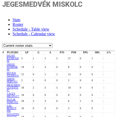
JEGESMEDVÉK MISKOLC
Stats
Roster
Schedule - Table view
Schedule - Calendar view
#
PLAYERS
GP
G
A
PTS
PIM
PPG
SHG
G%
DEZSŐ,
RAJMUND
5
1
1
2
27
0
1
-
#6
OROSZ,
DOMINIK
18
2
4
6
8
0
0
-
#9
HEVESI,
12
0
1
1
12
0
0
-
ÁDÁM #15
SIMON,
2
0
0
0
2
0
0
-
SEBŐ #15
MÉSZÁROS,
LEVENTE
18
2
3
5
10
0
0
-
#7
VÁCZY,
18
0
0
0
8
0
0
-
MILÁN #77
PAULIK,
18
3
3
6
6
1
0
-
SOMA #22
GÁL,
BENETT
10
0
0
0
2
0
0
-
#96
NOVOTNY,