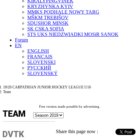
KIRÁLYPINGVINEK
KRYZHYNKA KYIV
MMKS PODHALE NOWY TARG
MŠKM TREBIŠOV
SDUSHOR MINSK
SK CSKA SOFIA
STS UKS NIEDZWIADKI MOSiR SANOK
Forum
EN
ENGLISH
FRANÇAIS
SLOVENSKI
РУССКИЙ
SLOVENSKÝ
19/20 CARPATHIAN JUNIOR HOCKEY LEAGUE U16
Team
Free version made possible by advertising.
TEAM
Share this page now :
DVTK