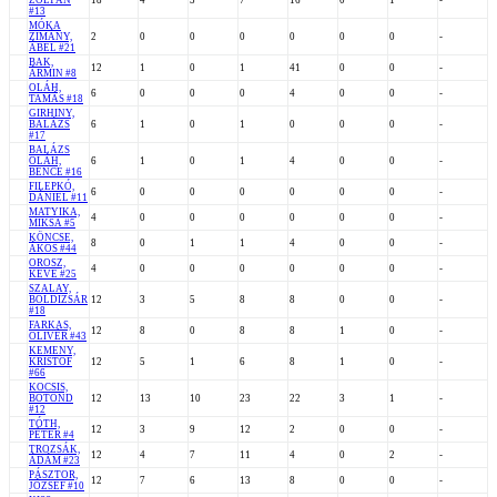
ZOLTÁN
18
4
3
7
16
0
1
-
#13
MÓKA
ZIMÁNY,
2
0
0
0
0
0
0
-
ÁBEL #21
BAK,
12
1
0
1
41
0
0
-
ÁRMIN #8
OLÁH,
6
0
0
0
4
0
0
-
TAMÁS #18
GIRHINY,
BALÁZS
6
1
0
1
0
0
0
-
#17
BALÁZS
OLÁH,
6
1
0
1
4
0
0
-
BENCE #16
FILEPKÓ,
6
0
0
0
0
0
0
-
DÁNIEL #11
MATYIKA,
4
0
0
0
0
0
0
-
MIKSA #5
KÖNCSE,
8
0
1
1
4
0
0
-
ÁKOS #44
OROSZ,
4
0
0
0
0
0
0
-
KEVE #25
SZALAY,
BOLDIZSÁR
12
3
5
8
8
0
0
-
#18
FARKAS,
12
8
0
8
8
1
0
-
OLIVÉR #43
KEMENY,
KRISTOF
12
5
1
6
8
1
0
-
#66
KOCSIS,
BOTOND
12
13
10
23
22
3
1
-
#12
TÓTH,
12
3
9
12
2
0
0
-
PÉTER #4
TROZSÁK,
12
4
7
11
4
0
2
-
ÁDÁM #23
PÁSZTOR,
12
7
6
13
8
0
0
-
JÓZSEF #10