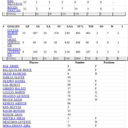
KISS,
12
1
1
2
0
0
0
-
MÁTYÁS #5
RŐCZEI,
12
3
4
7
14
1
0
-
ZSOLT #25
TOTAL
62
59
121
218
7
5
-
#
GOALIES
GP
SA
GA
SV
GAA
SV%
TOI
SO
W
L
GULYÁS,
MARTIN
13
307
33
274
2.83
.893
465
2
7
5
#32
OROSZ,
GERGELY
3
66
10
56
6.02
.848
66
0
0
1
#30
HEGEDUS,
LEVENTE
6
103
12
91
2.56
.883
187
2
2
3
#76
TOTAL
476
55
421
3.06
.884
719
4
9
9
Players
Number
Positions
BAK, ÁRMIN
8
F
BALÁZS OLÁH, BENCE
16
F
DEZSŐ, RAJMUND
6
D
FARKAS, OLIVÉR
43
FILEPKÓ, DÁNIEL
11
F
GÁL, BENETT
96
F
GIRHINY, BALÁZS
17
F
GULYÁS, MARTIN
32
G
HEGEDUS, LEVENTE
76
G
HEVESI, ÁDÁM
15
D
KEMENY, KRISTOF
66
KISS, MÁTYÁS
5
KOCSIS, BOTOND
12
KÖNCSE, ÁKOS
44
MATYIKA, MIKSA
5
F
MÉSZÁROS, LEVENTE
7
D
MÓKA ZIMÁNY, ÁBEL
21
F