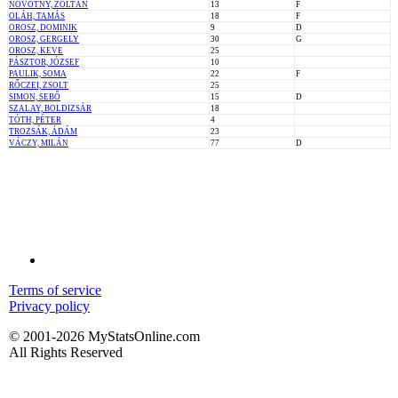
NOVOTNY, ZOLTÁN
13
F
OLÁH, TAMÁS
18
F
OROSZ, DOMINIK
9
D
OROSZ, GERGELY
30
G
OROSZ, KEVE
25
PÁSZTOR, JÓZSEF
10
PAULIK, SOMA
22
F
RŐCZEI, ZSOLT
25
SIMON, SEBŐ
15
D
SZALAY, BOLDIZSÁR
18
TÓTH, PÉTER
4
TROZSÁK, ÁDÁM
23
VÁCZY, MILÁN
77
D
Terms of service
Privacy policy
© 2001-2026 MyStatsOnline.com
All Rights Reserved