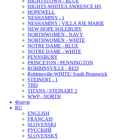
HIGHTSTOWN - BLUE
HIGHTS-WHITE/LAWRENCE HS
HOPEWELL
NESHAMINY - 1
NESHAMINY / VILLA JOE MARIE
NEW HOPE SOLEBURY
NORTHWOMEN - NAVY
NORTHWOMEN - WHITE
NOTRE DAME - BLUE
NOTRE DAME - WHITE
PENNSBURY
PRINCETON / PENNINGTON
ROBBINSVILLE - RED
Robbinsville-WHITE/ South Brunswick
STEINERT - 1
TBD
TITANS / STEINART 2
WWP - NORTH
Форум
RU
ENGLISH
FRANÇAIS
SLOVENSKI
РУССКИЙ
SLOVENSKÝ