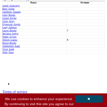
Игрок
Позиция
Ashok, Aishwarya
Bates, Jordan
Catalfomo, Amanda
Cenci, Brooke
Conner, Kaylee
Curtis, Avery
Dymowski, Angela
Geary, Addison
Lauver, Brooke
З
McCartin, Jordyn
Nemec, Alyson
Olbrich, Gianna
В
Rosica, Brooke
VanDerSluis, Kaeli
Victor, Sarah
Walls, Tessa
Terms of service
Privacy policy
We use cookies to enhance your experience.
✖
By continuing to visit this site you agree to our
© 2001-2026 MyStatsOnline.com