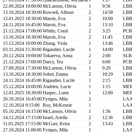
22.09.2024 10:00:00
McLarnon, Olivia
1
9:56
LB
13.10.2024 18:30:00
Rowsell, Allison
2
14:58
LB
12.01.2025 18:30:00
Marois, Eva
2
10:00
LB
24.11.2024 16:45:00
Marois, Eva
2
13:10
LB
21.12.2024 17:00:00
Whitty, Coral
2
3:25
PCB
13.10.2024 18:30:00
Marois, Eva
2
11:45
LB
15.12.2024 10:00:00
Zhang, Viola
1
13:46
LB
03.11.2024 15:30:00
Rigaudier, Lucile
1
14:00
LB
20.12.2024 19:00:00
Tokareva, Anna
2
2:00
SLB
21.12.2024 17:00:00
Darcy, Tea
2
6:00
PCB
27.09.2024 17:30:00
McLarnon, Olivia
1
9:29
LB
13.10.2024 18:30:00
Sobol, Emma
2
10:29
LB
24.11.2024 16:45:00
Rigaudier, Lucile
1
2:15
LB
15.12.2024 10:00:00
Andrien, Lucie
1
1:15
ME
12.01.2025 18:30:00
Harpec, Lumi
1
12:00
ME
26.10.2024 16:45:00
Fyrigos, Mila
2
LA
12.10.2024 9:15:00
Roy, McKenzie
1
LA
05.10.2024 16:15:00
McLarnon, Olivia
1
1:56
LB
14.12.2024 17:15:00
Israel, Ariella
2
12:36
LB
11.01.2025 17:15:00
McGarr, Keira
2
13:43
LB
27.10.2024 11:00:00
Fyrigos, Mila
1
LA