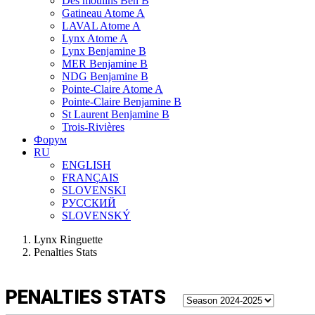
Des moulins Ben B
Gatineau Atome A
LAVAL Atome A
Lynx Atome A
Lynx Benjamine B
MER Benjamine B
NDG Benjamine B
Pointe-Claire Atome A
Pointe-Claire Benjamine B
St Laurent Benjamine B
Trois-Rivières
Форум
RU
ENGLISH
FRANÇAIS
SLOVENSKI
РУССКИЙ
SLOVENSKÝ
Lynx Ringuette
Penalties Stats
PENALTIES STATS