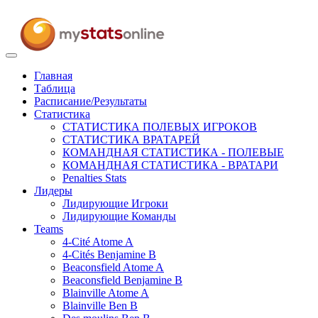
Toggle
navigation
Главная
Таблица
Расписание/Результаты
Статистика
СТАТИСТИКА ПОЛЕВЫХ ИГРОКОВ
СТАТИСТИКА ВРАТАРЕЙ
КОМАНДНАЯ СТАТИСТИКА - ПОЛЕВЫЕ
КОМАНДНАЯ СТАТИСТИКА - ВРАТАРИ
Penalties Stats
Лидеры
Лидирующие Игроки
Лидирующие Команды
Teams
4-Cité Atome A
4-Cités Benjamine B
Beaconsfield Atome A
Beaconsfield Benjamine B
Blainville Atome A
Blainville Ben B