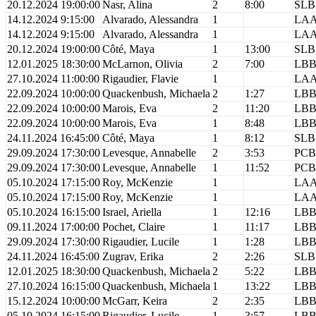
20.12.2024 19:00:00
Nasr, Alina
2
8:00
SLB
14.12.2024 9:15:00
Alvarado, Alessandra
1
LA
14.12.2024 9:15:00
Alvarado, Alessandra
1
LA
20.12.2024 19:00:00
Côté, Maya
1
13:00
SLB
12.01.2025 18:30:00
McLarnon, Olivia
2
7:00
LB
27.10.2024 11:00:00
Rigaudier, Flavie
1
LA
22.09.2024 10:00:00
Quackenbush, Michaela
2
1:27
LB
22.09.2024 10:00:00
Marois, Eva
2
11:20
LB
22.09.2024 10:00:00
Marois, Eva
1
8:48
LB
24.11.2024 16:45:00
Côté, Maya
1
8:12
SLB
29.09.2024 17:30:00
Levesque, Annabelle
2
3:53
PCB
29.09.2024 17:30:00
Levesque, Annabelle
1
11:52
PCB
05.10.2024 17:15:00
Roy, McKenzie
1
LA
05.10.2024 17:15:00
Roy, McKenzie
1
LA
05.10.2024 16:15:00
Israel, Ariella
1
12:16
LB
09.11.2024 17:00:00
Pochet, Claire
1
11:17
LB
29.09.2024 17:30:00
Rigaudier, Lucile
1
1:28
LB
24.11.2024 16:45:00
Zugrav, Erika
2
2:26
SLB
12.01.2025 18:30:00
Quackenbush, Michaela
2
5:22
LB
27.10.2024 16:15:00
Quackenbush, Michaela
1
13:22
LB
15.12.2024 10:00:00
McGarr, Keira
2
2:35
LB
05.10.2024 16:15:00
Rigaudier, Lucile
1
3:57
LB