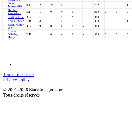
Lopez,
4CT
2
24
5
19
-
,792
0
0
1
Tasneen #10
Mitchell,
4CT
1
0
0
0
-
.000
0
0
0
Valerie #27
Smith, Sabrina
PCB
1
18
2
16
-
,889
0
0
0
Aflalo, Taylor
LBB
3
18
3
15
-
,833
0
0
1
Parent, Maggy
SLB
3
0
0
0
-
.000
0
0
0
#60
Amesse-
Pelletier,
BLB
1
0
0
0
-
.000
0
0
0
Maxym
Terms of service
Privacy policy
© 2001-2026 StatsEnLigne.com
Tous droits réservés