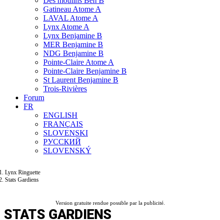
Des moulins Ben B
Gatineau Atome A
LAVAL Atome A
Lynx Atome A
Lynx Benjamine B
MER Benjamine B
NDG Benjamine B
Pointe-Claire Atome A
Pointe-Claire Benjamine B
St Laurent Benjamine B
Trois-Rivières
Forum
FR
ENGLISH
FRANÇAIS
SLOVENSKI
РУССКИЙ
SLOVENSKÝ
Lynx Ringuette
Stats Gardiens
Version gratuite rendue possible par la publicité.
STATS GARDIENS