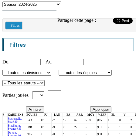
Partager cette page :
Filtres
Filtres
Du
Au
Parties jouées
Annuler
Appliquer
#
GARDIENS
ÉQUIPE
PJ
LAN
BA
ARR
MOY
%EFF
BL
V
Macramalla,
LAA
12
77
15
62
5.63
,805
0
0
2
Mia #30
Blackburn,
LBB
12
29
2
27
-
,931
2
1
0
Sydnee #33
Doyon,
PCB
2
20
1
19
-
,950
0
1
0
Romane #0