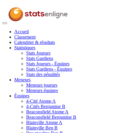
Toggle
navigation
Accueil
Classement
Calendrier & résultats
Statistiques
Stats Joueurs
Stats Gardiens
Stats Joueurs - Équipes
Stats Gardiens - Équipes
Stats des pénalités
Meneurs
Meneurs joueurs
Meneurs équipes
Équipes
4-Cité Atome A
4-Cités Benjamine B
Beaconsfield Atome A
Beaconsfield Benjamine B
Blainville Atome A
Blainville Ben B