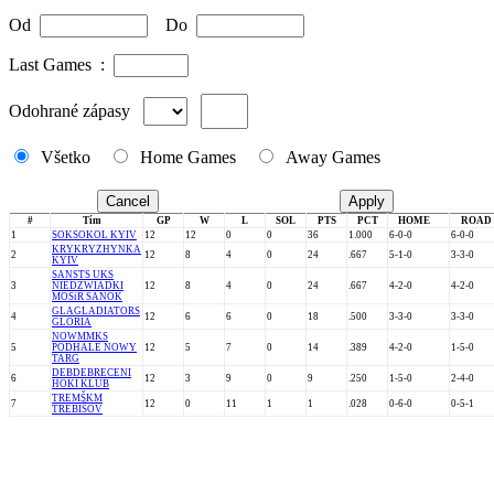
Od
Do
Last Games :
Odohrané zápasy
Všetko
Home Games
Away Games
Cancel
Apply
#
Tím
GP
W
L
SOL
PTS
PCT
HOME
ROAD
1
SOK
SOKOL KYIV
12
12
0
0
36
1.000
6-0-0
6-0-0
KRY
KRYZHYNKA
2
12
8
4
0
24
.667
5-1-0
3-3-0
KYIV
SAN
STS UKS
3
NIEDZWIADKI
12
8
4
0
24
.667
4-2-0
4-2-0
MOSiR SANOK
GLA
GLADIATORS
4
12
6
6
0
18
.500
3-3-0
3-3-0
GLORIA
NOW
MMKS
5
PODHALE NOWY
12
5
7
0
14
.389
4-2-0
1-5-0
TARG
DEB
DEBRECENI
6
12
3
9
0
9
.250
1-5-0
2-4-0
HOKI KLUB
TRE
MŠKM
7
12
0
11
1
1
.028
0-6-0
0-5-1
TREBIŠOV