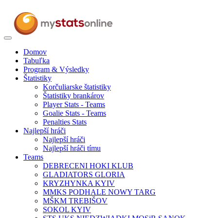
Toggle
navigation
Domov
Tabuľka
Program & Výsledky
Štatistiky
Korčuliarske štatistiky
Štatistiky brankárov
Player Stats - Teams
Goalie Stats - Teams
Penalties Stats
Najlepší hráči
Najlepší hráči
Najlepší hráči tímu
Teams
DEBRECENI HOKI KLUB
GLADIATORS GLORIA
KRYZHYNKA KYIV
MMKS PODHALE NOWY TARG
MŠKM TREBIŠOV
SOKOL KYIV