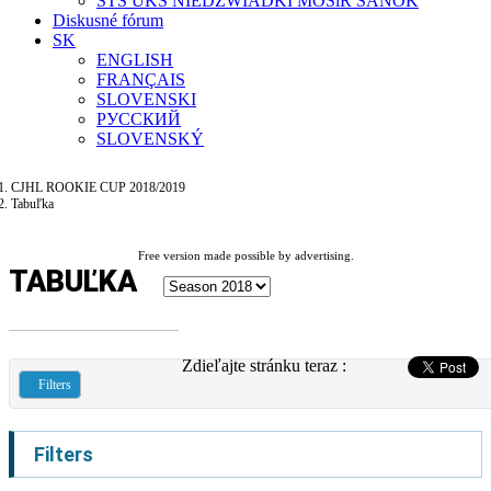
STS UKS NIEDZWIADKI MOSiR SANOK
Diskusné fórum
SK
ENGLISH
FRANÇAIS
SLOVENSKI
РУССКИЙ
SLOVENSKÝ
CJHL ROOKIE CUP 2018/2019
Tabuľka
Free version made possible by advertising.
TABUĽKA
Zdieľajte stránku teraz :
Filters
Filters