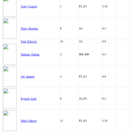
Corey, Connor
2
РЗ, АЗ
5-10
Deiss, Brendan
0
АЗ
6-2
Ford, Delovia
24
АЗ
6-0
Harkner, Nathan
3
МФ, МФ
6-5
Jett, Samuel
4
РЗ, АЗ
6-0
Kjeseth, Zach
8
АЗ, РЗ
6-2
Mack, Dakota
11
РЗ, АЗ
5-10