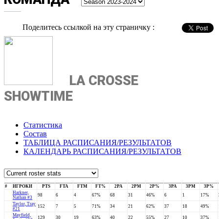
Поделитесь ссылкой на эту страничку :
LA CROSSE
SHOWTIME
Статистика
Состав
ТАБЛИЦА РАСПИСАНИЯ/РЕЗУЛЬТАТОВ
КАЛЕНДАРЬ РАСПИСАНИЯ/РЕЗУЛЬТАТОВ
#
ИГРОКИ
PTS
FTA
FTM
FT%
2PA
2PM
2P%
3PA
3PM
3P%
Harkner,
98
6
4
67%
68
31
46%
6
1
17%
Nathan #3
Taylor, Tray
152
7
5
71%
34
21
62%
37
18
49%
#21
Mayfield,
129
30
19
63%
40
22
55%
27
10
37%