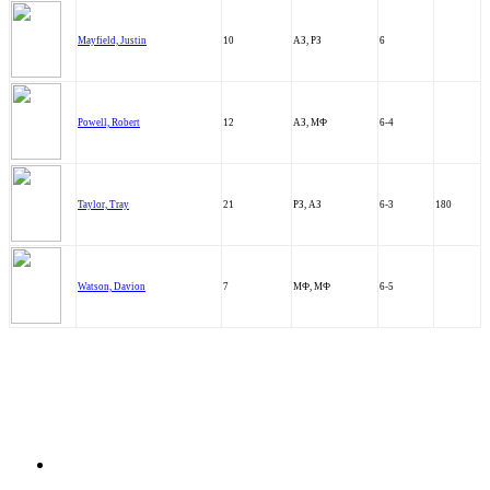
Mayfield, Justin
10
АЗ, РЗ
6
Powell, Robert
12
АЗ, МФ
6-4
Taylor, Tray
21
РЗ, АЗ
6-3
180
Watson, Davion
7
МФ, МФ
6-5