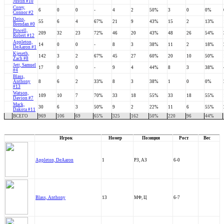
Justin #10
Corey,
6
0
0
-
4
2
50%
3
0
0%
Connor #2
Deiss,
55
6
4
67%
21
9
43%
15
2
13%
Brendan #0
Powell,
209
32
23
72%
46
20
43%
48
26
54%
Robert #12
Appleton,
14
0
0
-
8
3
38%
11
2
18%
DeAaron #1
Kjeseth,
142
3
2
67%
45
27
60%
20
10
50%
Zach #8
Jett, Samuel
17
0
0
-
9
4
44%
8
3
38%
#4
Blass,
Anthony
8
6
2
33%
8
3
38%
1
0
0%
#13
Watson,
109
10
7
70%
33
18
55%
33
18
55%
Davion #7
Mack,
30
6
3
50%
9
2
22%
11
6
55%
Dakota #11
ВСЕГО
969
106
69
65%
325
162
50%
220
96
44%
Игрок
Номер
Позиция
Рост
Вес
Appleton, DeAaron
1
РЗ, АЗ
6-0
Blass, Anthony
13
МФ, Ц
6-7