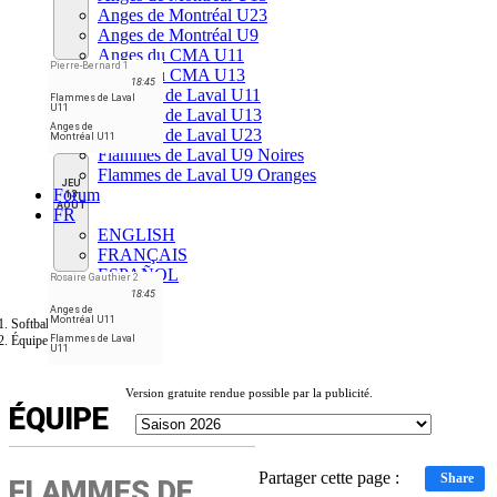
Anges de Montréal U23
Anges de Montréal U9
Anges du CMA U11
Pierre-Bernard 1
Anges du CMA U13
18:45
Flammes de Laval U11
Flammes de Laval
U11
Flammes de Laval U13
Anges de
Flammes de Laval U23
Montréal U11
Flammes de Laval U9 Noires
Flammes de Laval U9 Oranges
JEU
Forum
13
AOÛT
FR
ENGLISH
FRANÇAIS
ESPAÑOL
Rosaire Gauthier 2
18:45
Anges de
Montréal U11
Softball Laval Ligue
Équipe
Flammes de Laval
U11
Version gratuite rendue possible par la publicité.
ÉQUIPE
Partager cette page :
Share
FLAMMES DE