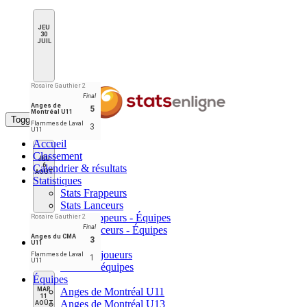
JEU
30
JUIL
Rosaire Gauthier 2
Final
Anges de
5
Montréal U11
Toggle navigation
Flammes de Laval
3
U11
Accueil
Classement
JEU
6
Calendrier & résultats
AOÛT
Statistiques
Stats Frappeurs
Stats Lanceurs
Stats Frappeurs - Équipes
Rosaire Gauthier 2
Final
Stats Lanceurs - Équipes
Anges du CMA
3
Meneurs
U11
Meneurs joueurs
Flammes de Laval
1
U11
Meneurs équipes
Équipes
MAR
Anges de Montréal U11
11
Anges de Montréal U13
AOÛT