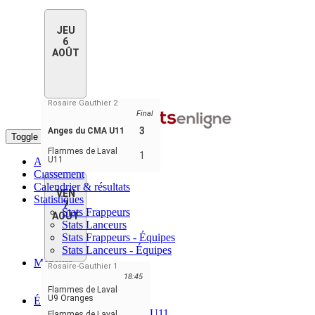
JEU
6
AOÛT
Rosaire Gauthier 2
Final
3
Anges du CMA U11
Toggle navigation
Flammes de Laval
1
U11
Accueil
Classement
Calendrier & résultats
VEN
Statistiques
7
Stats Frappeurs
AOÛT
Stats Lanceurs
Stats Frappeurs - Équipes
Stats Lanceurs - Équipes
Meneurs
Rosaire-Gauthier 1
Meneurs joueurs
18:45
Meneurs équipes
Flammes de Laval
U9 Oranges
Équipes
Anges de Montréal U11
Flammes de Laval