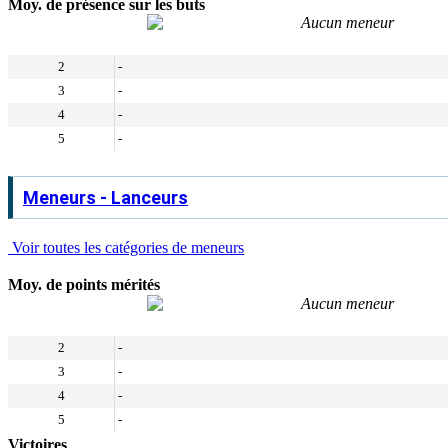
Moy. de présence sur les buts
Aucun meneur
2
-
3
-
4
-
5
-
Meneurs - Lanceurs
Voir toutes les catégories de meneurs
Moy. de points mérités
Aucun meneur
2
-
3
-
4
-
5
-
Victoires