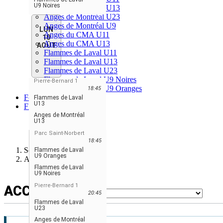
U9 Noires
Anges de Montréal U13
Anges de Montréal U23
Anges de Montréal U9
LUN
Anges du CMA U11
10
Anges du CMA U13
AOÛT
Flammes de Laval U11
Flammes de Laval U13
Flammes de Laval U23
Flammes de Laval U9 Noires
Pierre-Bernard 1
Flammes de Laval U9 Oranges
18:45
Forum
Flammes de Laval
U13
FR
ENGLISH
Anges de Montréal
U13
FRANÇAIS
ESPAÑOL
Parc Saint-Norbert
18:45
Softball Laval Ligue
Flammes de Laval
U9 Oranges
Accueil
Flammes de Laval
U9 Noires
Pierre-Bernard 1
ACCUEIL
20:45
Flammes de Laval
U23
Anges de Montréal