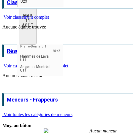
Classement
U23
MAR
Voir classement complet
11
AOÛT
Aucune équipe trouvée
Pierre-Bernard 1
Résultats récents
18:45
Flammes de Laval
U11
Voir calendrier & résultats complet
Anges de Montréal
U11
Aucun résultat récent
Meneurs - Frappeurs
Voir toutes les catégories de meneurs
Moy. au bâton
Aucun meneur