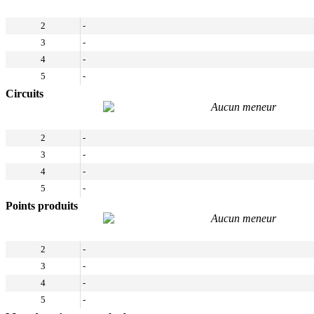
2
-
3
-
4
-
5
-
Circuits
Aucun meneur
2
-
3
-
4
-
5
-
Points produits
Aucun meneur
2
-
3
-
4
-
5
-