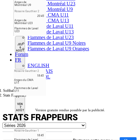
Anges de
Anges de Montréal U23
Montréal U9
Anges de Montréal U9
Rosaire Gauthier 2
Anges du CMA U11
20:45
Anges du CMA U13
Anges de
Montréal U23
Flammes de Laval U11
Flammes de Laval
Flammes de Laval U13
U23
Flammes de Laval U23
Flammes de Laval U9 Noires
JEU
6
Flammes de Laval U9 Oranges
AOÛT
Forum
FR
ENGLISH
FRANÇAIS
Rosaire Gauthier 2
ESPAÑOL
18:45
Anges du CMA
U11
Flammes de Laval
Softball Laval Ligue
U11
Stats Frappeurs
VEN
7
Version gratuite rendue possible par la publicité.
AOÛT
STATS FRAPPEURS
Rosaire-Gauthier 1
18:45
Flammes de Laval