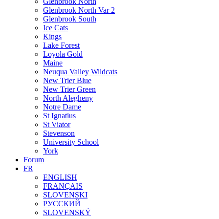
Glenbrook North
Glenbrook North Var 2
Glenbrook South
Ice Cats
Kings
Lake Forest
Loyola Gold
Maine
Neuqua Valley Wildcats
New Trier Blue
New Trier Green
North Alegheny
Notre Dame
St Ignatius
St Viator
Stevenson
University School
York
Forum
FR
ENGLISH
FRANÇAIS
SLOVENSKI
РУССКИЙ
SLOVENSKÝ