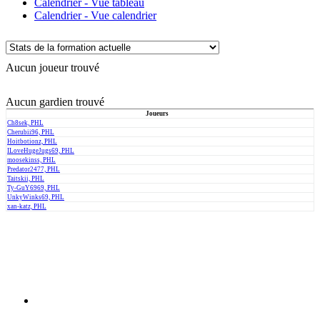
Calendrier - Vue tableau
Calendrier - Vue calendrier
Aucun joueur trouvé
Aucun gardien trouvé
Joueurs
Ch8sek, PHL
Cherubii96, PHL
Hoitbotionz, PHL
ILoveHugeJugs69, PHL
moosekinss, PHL
Predator2477, PHL
Taitskii, PHL
Ty-GuY6969, PHL
UnkyWinks69, PHL
xan-katz, PHL