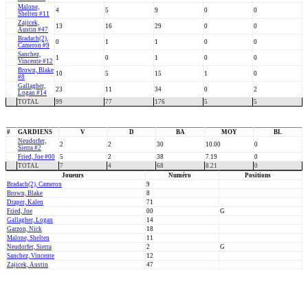
Malone,
4
5
9
0
0
Shelten #11
Zajicek,
13
16
29
0
0
Austin #47
Bradach(2),
0
1
1
0
0
Cameron #9
Sanchez,
1
0
1
0
0
Vincente #12
Brown, Blake
10
5
15
1
0
#8
Gallagher,
23
11
34
0
2
Logan #14
TOTAL
99
77
176
5
5
#
GARDIENS
V
D
BA
MOY
BL
Neudorfer,
2
2
30
10.00
0
Sierra #2
Fried, Joe #00
5
2
38
7.19
0
TOTAL
7
4
68
8.21
0
Joueurs
Numéro
Positions
Bradach(2), Cameron
9
Brown, Blake
8
Draper, Kalen
71
Fried, Joe
00
G
Gallagher, Logan
14
Garzon, Nick
18
Malone, Shelten
11
Neudorfer, Sierra
2
G
Sanchez, Vincente
12
Zajicek, Austin
47