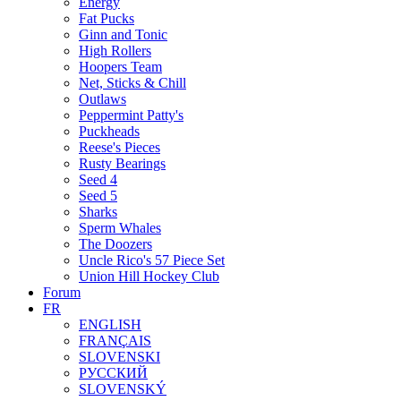
Energy
Fat Pucks
Ginn and Tonic
High Rollers
Hoopers Team
Net, Sticks & Chill
Outlaws
Peppermint Patty's
Puckheads
Reese's Pieces
Rusty Bearings
Seed 4
Seed 5
Sharks
Sperm Whales
The Doozers
Uncle Rico's 57 Piece Set
Union Hill Hockey Club
Forum
FR
ENGLISH
FRANÇAIS
SLOVENSKI
РУССКИЙ
SLOVENSKÝ