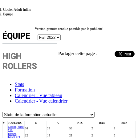
Cooler Adult Inline
Équipe
Version gratuite rendue possible par la publicité.
ÉQUIPE
Partager cette page :
HIGH
ROLLERS
Stats
Formation
Calendrier - Vue tableau
Calendrier - Vue calendrier
#
JOUEURS
B
A
PTS
BAN
BDN
Garzon, Nick
36
23
59
2
3
#18
Draper,
12
16
28
2
0
Kalen #71