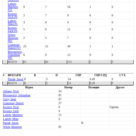
Nick #34
Laferle,
Matthew
9
7
16
1
0
#21
Koontz,
2
7
9
0
0
Nick #9
Laferle,
3
6
9
0
0
Mike #5
Koontz,
5
6
11
0
0
Zack #4
White,
Houston
2
5
7
0
0
#81
Giannone,
25
15
40
1
1
Daniel #37
Bloomquist,
Johnathan
6
6
12
0
0
#81
ВСЕГО
81
60
141
2
3
#
ВРАТАРИ
В
П
ГПР
ГПР/СРД
СУХ
Pasiak, Jason
8
3
54
6.49
0
ВСЕГО
8
3
54
6.49
0
Игрок
Номер
Позиция
Другое
Albano, Nick
34
Bloomquist, Johnathan
81
Curry, Sean
87
Giannone, Daniel
37
Koontz, Nick
9
Captain
Koontz, Zack
4
Laferle, Matthew
21
Laferle, Mike
5
Pasiak, Jason
В
White, Houston
81