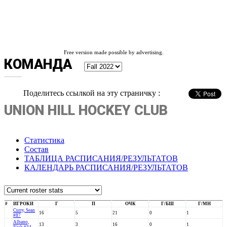
Free version made possible by advertising.
КОМАНДА
Поделитесь ссылкой на эту страничку :
UNION HILL HOCKEY CLUB
Статистика
Состав
ТАБЛИЦА РАСПИСАНИЯ/РЕЗУЛЬТАТОВ
КАЛЕНДАРЬ РАСПИСАНИЯ/РЕЗУЛЬТАТОВ
#
ИГРОКИ
Г
П
ОЧК
Г/БШ
Г/МН
Curry, Sean
16
5
21
0
1
#87
Albano,
13
3
16
0
1