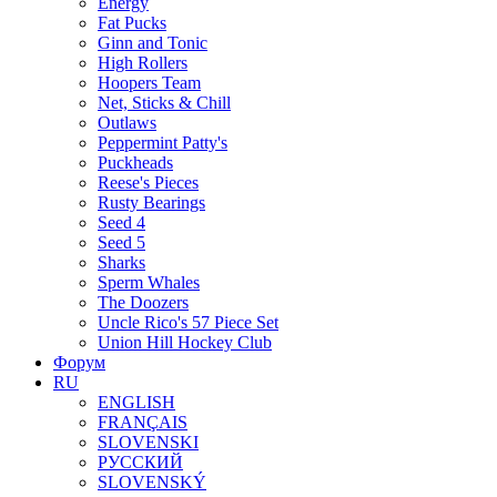
Energy
Fat Pucks
Ginn and Tonic
High Rollers
Hoopers Team
Net, Sticks & Chill
Outlaws
Peppermint Patty's
Puckheads
Reese's Pieces
Rusty Bearings
Seed 4
Seed 5
Sharks
Sperm Whales
The Doozers
Uncle Rico's 57 Piece Set
Union Hill Hockey Club
Форум
RU
ENGLISH
FRANÇAIS
SLOVENSKI
РУССКИЙ
SLOVENSKÝ