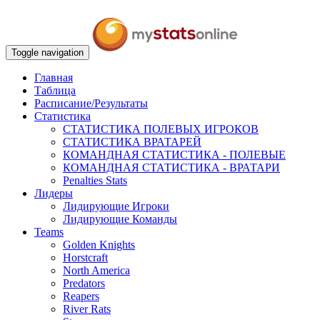
Toggle navigation
Главная
Таблица
Расписание/Результаты
Статистика
СТАТИСТИКА ПОЛЕВЫХ ИГРОКОВ
СТАТИСТИКА ВРАТАРЕЙ
КОМАНДНАЯ СТАТИСТИКА - ПОЛЕВЫЕ
КОМАНДНАЯ СТАТИСТИКА - ВРАТАРИ
Penalties Stats
Лидеры
Лидирующие Игроки
Лидирующие Команды
Teams
Golden Knights
Horstcraft
North America
Predators
Reapers
River Rats