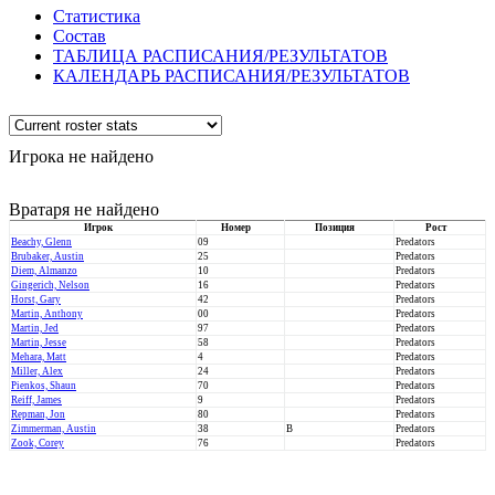
Статистика
Состав
ТАБЛИЦА РАСПИСАНИЯ/РЕЗУЛЬТАТОВ
КАЛЕНДАРЬ РАСПИСАНИЯ/РЕЗУЛЬТАТОВ
Игрока не найдено
Вратаря не найдено
Игрок
Номер
Позиция
Рост
Beachy, Glenn
09
Predators
Brubaker, Austin
25
Predators
Diem, Almanzo
10
Predators
Gingerich, Nelson
16
Predators
Horst, Gary
42
Predators
Martin, Anthony
00
Predators
Martin, Jed
97
Predators
Martin, Jesse
58
Predators
Mehara, Matt
4
Predators
Miller, Alex
24
Predators
Pienkos, Shaun
70
Predators
Reiff, James
9
Predators
Repman, Jon
80
Predators
Zimmerman, Austin
38
В
Predators
Zook, Corey
76
Predators