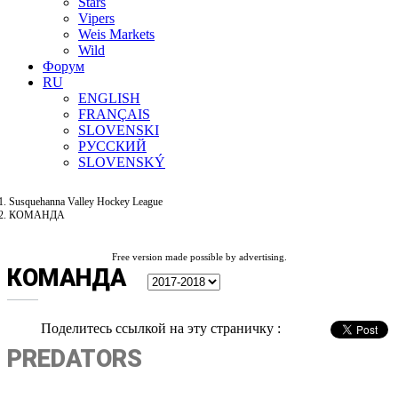
Stars
Vipers
Weis Markets
Wild
Форум
RU
ENGLISH
FRANÇAIS
SLOVENSKI
РУССКИЙ
SLOVENSKÝ
Susquehanna Valley Hockey League
КОМАНДА
Free version made possible by advertising.
КОМАНДА
Поделитесь ссылкой на эту страничку :
PREDATORS