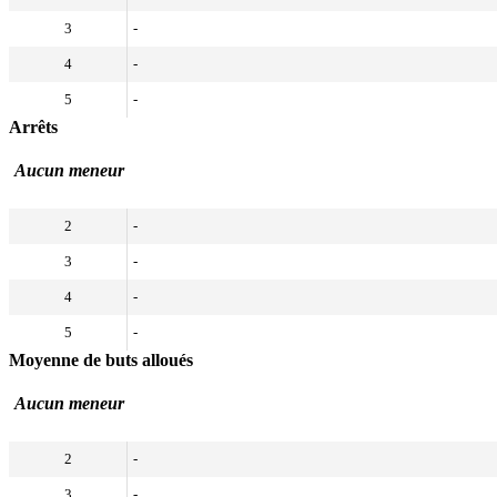
3
-
4
-
5
-
Arrêts
Aucun meneur
2
-
3
-
4
-
5
-
Moyenne de buts alloués
Aucun meneur
2
-
3
-