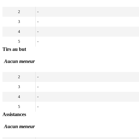
2
-
3
-
4
-
5
-
Tirs au but
Aucun meneur
2
-
3
-
4
-
5
-
Assistances
Aucun meneur