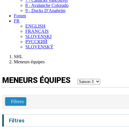
7 - Canucks Vancouver
8 - Avalanche Colorado
9 - Ducks D'Anaheim
Forum
FR
ENGLISH
FRANÇAIS
SLOVENSKI
РУССКИЙ
SLOVENSKÝ
SHL
Meneurs équipes
MENEURS ÉQUIPES
Filtres
Filtres