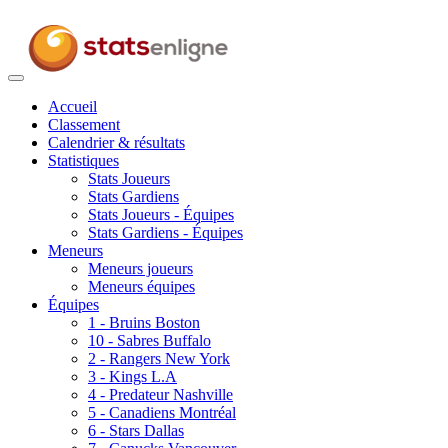
Toggle
navigation
Accueil
Classement
Calendrier & résultats
Statistiques
Stats Joueurs
Stats Gardiens
Stats Joueurs - Équipes
Stats Gardiens - Équipes
Meneurs
Meneurs joueurs
Meneurs équipes
Équipes
1 - Bruins Boston
10 - Sabres Buffalo
2 - Rangers New York
3 - Kings L.A
4 - Predateur Nashville
5 - Canadiens Montréal
6 - Stars Dallas