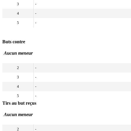
3
-
4
-
5
-
Buts contre
Aucun meneur
2
-
3
-
4
-
5
-
Tirs au but reçus
Aucun meneur
2
-