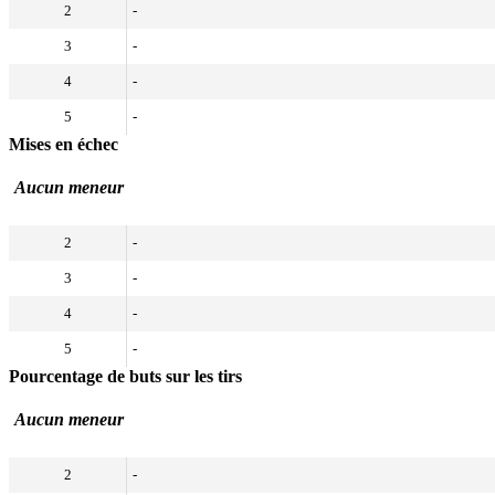
2
-
3
-
4
-
5
-
Mises en échec
Aucun meneur
2
-
3
-
4
-
5
-
Pourcentage de buts sur les tirs
Aucun meneur
2
-