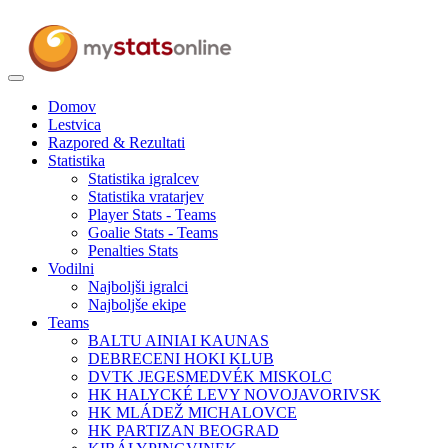
Toggle
navigation
Domov
Lestvica
Razpored & Rezultati
Statistika
Statistika igralcev
Statistika vratarjev
Player Stats - Teams
Goalie Stats - Teams
Penalties Stats
Vodilni
Najboljši igralci
Najboljše ekipe
Teams
BALTU AINIAI KAUNAS
DEBRECENI HOKI KLUB
DVTK JEGESMEDVÉK MISKOLC
HK HALYCKÉ LEVY NOVOJAVORIVSK
HK MLÁDEŽ MICHALOVCE
HK PARTIZAN BEOGRAD