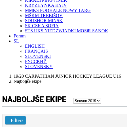
KIRÁLYPINGVINEK
KRYZHYNKA KYIV
MMKS PODHALE NOWY TARG
MŠKM TREBIŠOV
SDUSHOR MINSK
SK CSKA SOFIA
STS UKS NIEDZWIADKI MOSiR SANOK
Forum
SL
ENGLISH
FRANÇAIS
SLOVENSKI
РУССКИЙ
SLOVENSKÝ
19/20 CARPATHIAN JUNIOR HOCKEY LEAGUE U16
Najboljše ekipe
NAJBOLJŠE EKIPE
Filters