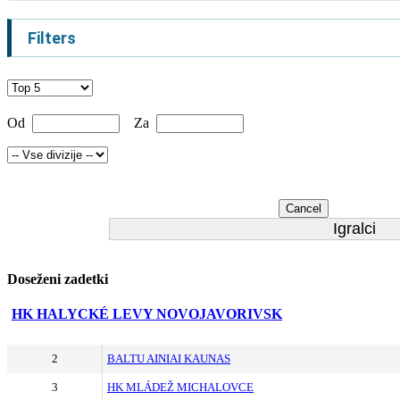
Filters
Od
Za
Cancel
Igralci
Doseženi zadetki
HK HALYCKÉ LEVY NOVOJAVORIVSK
2
BALTU AINIAI KAUNAS
3
HK MLÁDEŽ MICHALOVCE