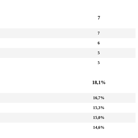
7
7
6
5
5
18,1%
16,7%
15,3%
15,0%
14,6%