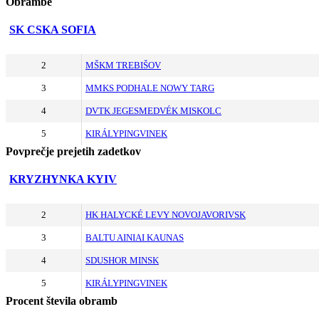
Obrambe
SK CSKA SOFIA
2
MŠKM TREBIŠOV
3
MMKS PODHALE NOWY TARG
4
DVTK JEGESMEDVÉK MISKOLC
5
KIRÁLYPINGVINEK
Povprečje prejetih zadetkov
KRYZHYNKA KYIV
2
HK HALYCKÉ LEVY NOVOJAVORIVSK
3
BALTU AINIAI KAUNAS
4
SDUSHOR MINSK
5
KIRÁLYPINGVINEK
Procent števila obramb