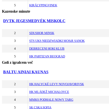
5
KIRÁLYPINGVINEK
Kazenske minute
DVTK JEGESMEDVÉK MISKOLC
2
SDUSHOR MINSK
3
STS UKS NIEDZWIADKI MOSiR SANOK
4
DEBRECENI HOKI KLUB
5
HK PARTIZAN BEOGRAD
Goli z igralcem več
BALTU AINIAI KAUNAS
2
HK HALYCKÉ LEVY NOVOJAVORIVSK
3
HK MLÁDEŽ MICHALOVCE
4
MMKS PODHALE NOWY TARG
5
SK CSKA SOFIA