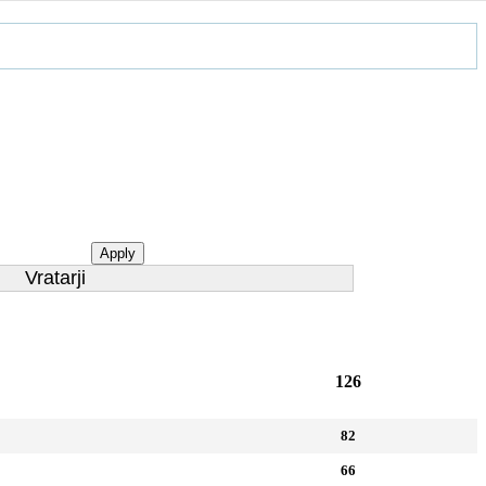
Apply
Vratarji
126
82
66