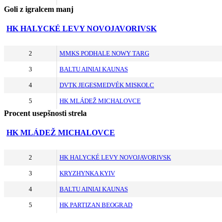
Goli z igralcem manj
HK HALYCKÉ LEVY NOVOJAVORIVSK
2
MMKS PODHALE NOWY TARG
3
BALTU AINIAI KAUNAS
4
DVTK JEGESMEDVÉK MISKOLC
5
HK MLÁDEŽ MICHALOVCE
Procent usepšnosti strela
HK MLÁDEŽ MICHALOVCE
2
HK HALYCKÉ LEVY NOVOJAVORIVSK
3
KRYZHYNKA KYIV
4
BALTU AINIAI KAUNAS
5
HK PARTIZAN BEOGRAD