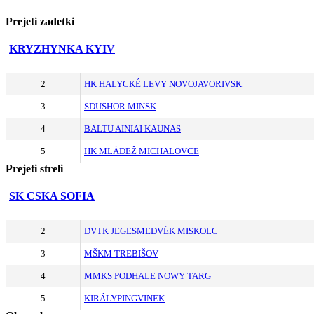
Prejeti zadetki
KRYZHYNKA KYIV
2
HK HALYCKÉ LEVY NOVOJAVORIVSK
3
SDUSHOR MINSK
4
BALTU AINIAI KAUNAS
5
HK MLÁDEŽ MICHALOVCE
Prejeti streli
SK CSKA SOFIA
2
DVTK JEGESMEDVÉK MISKOLC
3
MŠKM TREBIŠOV
4
MMKS PODHALE NOWY TARG
5
KIRÁLYPINGVINEK