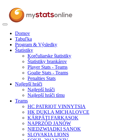
Toggle
navigation
Domov
Tabuľka
Program & Výsledky
Štatistiky
Korčuliarske štatistiky
Štatistiky brankárov
Player Stats - Teams
Goalie Stats - Teams
Penalties Stats
Najlepší hráči
Najlepší hráči
Najlepší hráči tímu
Teams
HC PATRIOT VINNYTSIA
HK DUKLA MICHALOVCE
KÁRPÁTI FARKASOK
NAPRZÓD JANÓW
NIEDZWIADKI SANOK
SLOVAKIA LIONS