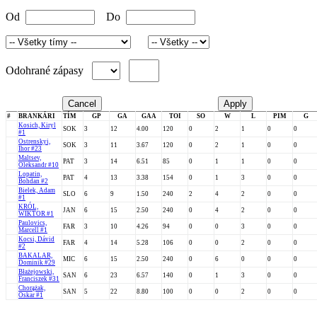
Od
Do
Odohrané zápasy
Cancel
Apply
#
BRANKÁRI
TÍM
GP
GA
GAA
TOI
SO
W
L
PIM
G
Kosich, Kiryl
SOK
3
12
4.00
120
0
2
1
0
0
#1
Ostrenskyi,
SOK
3
11
3.67
120
0
2
1
0
0
Ihor #23
Maltsev,
PAT
3
14
6.51
85
0
1
1
0
0
Oleksandr #10
Lopatin,
PAT
4
13
3.38
154
0
1
3
0
0
Bohdan #2
Bielek, Adam
SLO
6
9
1.50
240
2
4
2
0
0
#1
KRÓL,
JAN
6
15
2.50
240
0
4
2
0
0
WIKTOR #1
Paulovics,
FAR
3
10
4.26
94
0
0
3
0
0
Marcell #1
Kocsi, Dávid
FAR
4
14
5.28
106
0
0
2
0
0
#2
BAKALAR,
MIC
6
15
2.50
240
0
6
0
0
0
Dominik #29
Błażejowski,
SAN
6
23
6.57
140
0
1
3
0
0
Franciszek #31
Chorążak,
SAN
5
22
8.80
100
0
0
2
0
0
Oskar #1