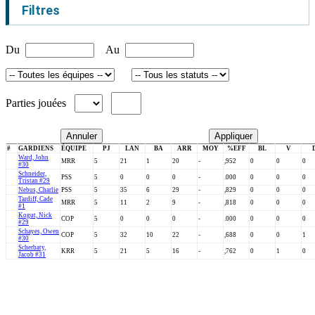
Filtres
Du
Au
Parties jouées
Annuler
Appliquer
#
GARDIENS
ÉQUIPE
PJ
LAN
BA
ARR
MOY
%EFF
BL
V
Ward, John
MRR
5
21
1
20
-
,952
0
0
0
#30
Schneider,
PSS
5
0
0
0
-
.000
0
0
0
Tristan #29
Nebus, Charlie
PSS
5
35
6
29
-
,829
0
0
0
Tardiff, Cade
MRR
5
11
2
9
-
,818
0
0
0
#1
Kogut, Nick
COP
5
0
0
0
-
.000
0
0
0
#29
Schayes, Owen
COP
5
32
10
22
-
,688
0
0
1
#30
Scherbaty,
KRR
5
21
5
16
-
,762
0
1
0
Jacob #31