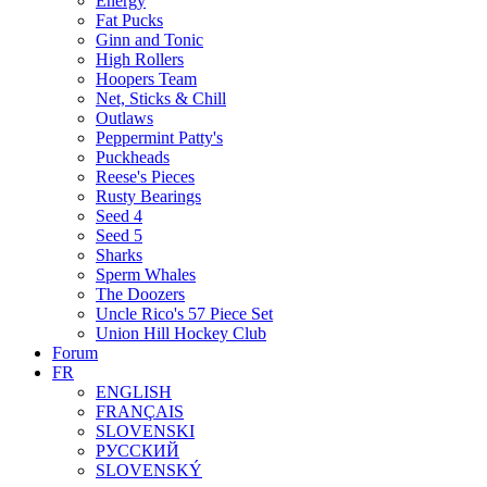
Energy
Fat Pucks
Ginn and Tonic
High Rollers
Hoopers Team
Net, Sticks & Chill
Outlaws
Peppermint Patty's
Puckheads
Reese's Pieces
Rusty Bearings
Seed 4
Seed 5
Sharks
Sperm Whales
The Doozers
Uncle Rico's 57 Piece Set
Union Hill Hockey Club
Forum
FR
ENGLISH
FRANÇAIS
SLOVENSKI
РУССКИЙ
SLOVENSKÝ