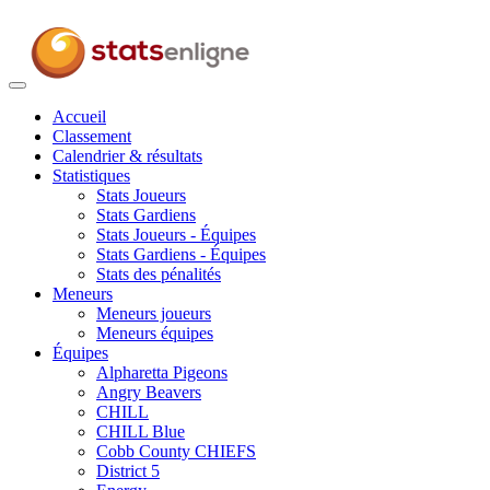
Toggle
navigation
Accueil
Classement
Calendrier & résultats
Statistiques
Stats Joueurs
Stats Gardiens
Stats Joueurs - Équipes
Stats Gardiens - Équipes
Stats des pénalités
Meneurs
Meneurs joueurs
Meneurs équipes
Équipes
Alpharetta Pigeons
Angry Beavers
CHILL
CHILL Blue
Cobb County CHIEFS
District 5