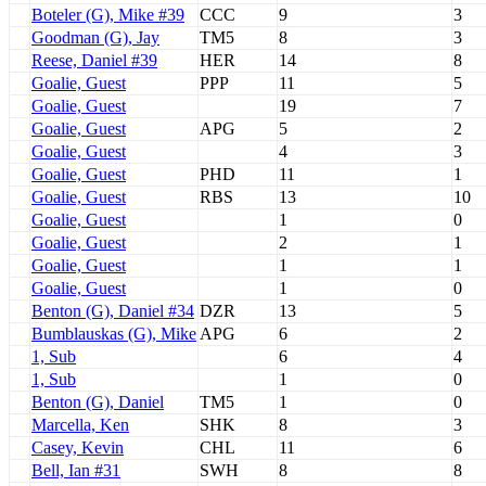
Boteler (G), Mike #39
CCC
9
3
Goodman (G), Jay
TM5
8
3
Reese, Daniel #39
HER
14
8
Goalie, Guest
PPP
11
5
Goalie, Guest
19
7
Goalie, Guest
APG
5
2
Goalie, Guest
4
3
Goalie, Guest
PHD
11
1
Goalie, Guest
RBS
13
10
Goalie, Guest
1
0
Goalie, Guest
2
1
Goalie, Guest
1
1
Goalie, Guest
1
0
Benton (G), Daniel #34
DZR
13
5
Bumblauskas (G), Mike
APG
6
2
1, Sub
6
4
1, Sub
1
0
Benton (G), Daniel
TM5
1
0
Marcella, Ken
SHK
8
3
Casey, Kevin
CHL
11
6
Bell, Ian #31
SWH
8
8