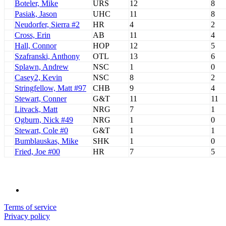
Boteler, Mike
URS
12
8
Pasiak, Jason
UHC
11
8
Neudorfer, Sierra #2
HR
4
2
Cross, Erin
AB
11
4
Hall, Connor
HOP
12
5
Szafranski, Anthony
OTL
13
6
Splawn, Andrew
NSC
1
0
Casey2, Kevin
NSC
8
2
Stringfellow, Matt #97
CHB
9
4
Stewart, Conner
G&T
11
11
Litvack, Matt
NRG
7
1
Ogburn, Nick #49
NRG
1
0
Stewart, Cole #0
G&T
1
1
Bumblauskas, Mike
SHK
1
0
Fried, Joe #00
HR
7
5
Terms of service
Privacy policy