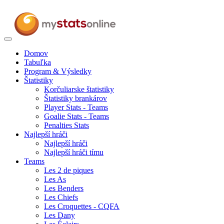
Toggle
navigation
Domov
Tabuľka
Program & Výsledky
Štatistiky
Korčuliarske štatistiky
Štatistiky brankárov
Player Stats - Teams
Goalie Stats - Teams
Penalties Stats
Najlepší hráči
Najlepší hráči
Najlepší hráči tímu
Teams
Les 2 de piques
Les As
Les Benders
Les Chiefs
Les Croquettes - CQFA
Les Dany