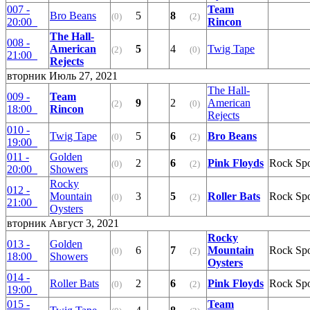
007 -
Team
Bro Beans
5
8
(0)
(2)
20:00
Rincon
The Hall-
008 -
American
5
4
Twig Tape
(2)
(0)
21:00
Rejects
вторник Июль 27, 2021
The Hall-
009 -
Team
9
2
American
(2)
(0)
18:00
Rincon
Rejects
010 -
Twig Tape
5
6
Bro Beans
(0)
(2)
19:00
011 -
Golden
2
6
Pink Floyds
Rock Sp
(0)
(2)
20:00
Showers
Rocky
012 -
Mountain
3
5
Roller Bats
Rock Sp
(0)
(2)
21:00
Oysters
вторник Август 3, 2021
Rocky
013 -
Golden
6
7
Mountain
Rock Sp
(0)
(2)
18:00
Showers
Oysters
014 -
Roller Bats
2
6
Pink Floyds
Rock Sp
(0)
(2)
19:00
015 -
Team