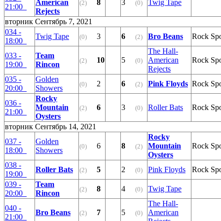
American
8
3
Twig Tape
(2)
(0)
21:00
Rejects
вторник Сентябрь 7, 2021
034 -
Twig Tape
3
6
Bro Beans
Rock Sp
(0)
(2)
18:00
The Hall-
033 -
Team
10
5
American
Rock Sp
(2)
(0)
19:00
Rincon
Rejects
035 -
Golden
2
6
Pink Floyds
Rock Sp
(0)
(2)
20:00
Showers
Rocky
036 -
Mountain
6
3
Roller Bats
Rock Sp
(2)
(0)
21:00
Oysters
вторник Сентябрь 14, 2021
Rocky
037 -
Golden
6
8
Mountain
Rock Sp
(0)
(2)
18:00
Showers
Oysters
038 -
Roller Bats
5
2
Pink Floyds
Rock Sp
(2)
(0)
19:00
039 -
Team
8
4
Twig Tape
(2)
(0)
20:00
Rincon
The Hall-
040 -
Bro Beans
7
5
American
(2)
(0)
21:00