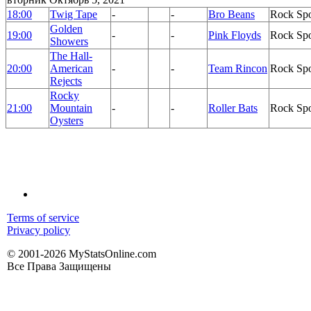
18:00
Twig Tape
-
-
Bro Beans
Rock Sp
Golden
19:00
-
-
Pink Floyds
Rock Sp
Showers
The Hall-
20:00
American
-
-
Team Rincon
Rock Sp
Rejects
Rocky
21:00
Mountain
-
-
Roller Bats
Rock Sp
Oysters
Terms of service
Privacy policy
© 2001-2026 MyStatsOnline.com
Все Права Защищены