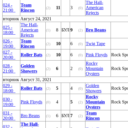
The Hall-
024 -
Team
11
3
American
(2)
(0)
21:00
Rincon
Rejects
вторник Август 24, 2021
The Hall-
025 -
American
8
БУЛ
9
Bro Beans
(1)
(2)
18:00
Rejects
026 -
Team
10
6
Twig Tape
(2)
(0)
19:00
Rincon
027 -
Roller Bats
10
6
Pink Floyds
Rock Sp
(2)
(0)
20:00
Rocky
028 -
Golden
6
2
Mountain
Rock Sp
(2)
(0)
21:00
Showers
Oysters
вторник Август 31, 2021
029 -
Golden
Roller Bats
5
4
Rock Sp
(2)
(0)
18:00
Showers
Rocky
030 -
Pink Floyds
4
5
Mountain
Rock Sp
(0)
(2)
19:00
Oysters
031 -
Team
Bro Beans
6
БУЛ
7
(1)
(2)
20:00
Rincon
The Hall-
032 -