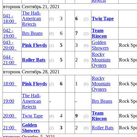
Rejects
вторник Сентябрь 21, 2021
The Hall-
041 -
American
3
6
Twig Tape
(0)
(2)
18:00
Rejects
042 -
Team
Bro Beans
6
7
(0)
(2)
19:00
Rincon
043 -
Golden
Pink Floyds
5
3
Rock Sp
(2)
(0)
20:00
Showers
Rocky
044 -
Roller Bats
5
2
Mountain
Rock Sp
(2)
(0)
21:00
Oysters
вторник Сентябрь 28, 2021
Rocky
18:00
Pink Floyds
6
1
Mountain
Rock Sp
(2)
(0)
Oysters
The Hall-
19:00
American
-
-
Bro Beans
Rock Sp
Rejects
Team
20:00
Twig Tape
4
9
Rock Sp
(0)
(2)
Rincon
Golden
21:00
3
2
Roller Bats
Rock Sp
(2)
(0)
Showers
вторник Октябрь 5, 2021