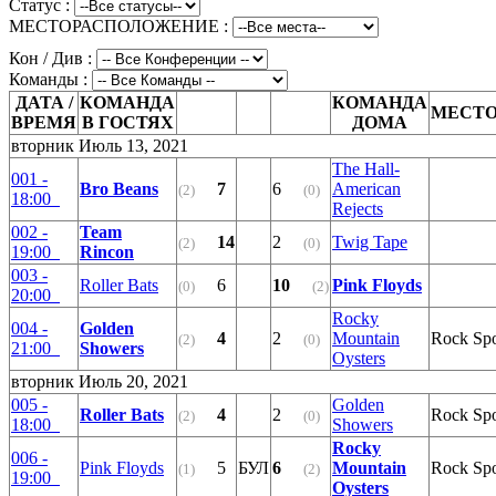
Статус :
МЕСТОРАСПОЛОЖЕНИЕ :
Кон / Див :
Команды :
ДАТА /
КОМАНДА
КОМАНДА
МЕСТ
ВРЕМЯ
В ГОСТЯХ
ДОМА
вторник Июль 13, 2021
The Hall-
001 -
Bro Beans
7
6
American
(2)
(0)
18:00
Rejects
002 -
Team
14
2
Twig Tape
(2)
(0)
19:00
Rincon
003 -
Roller Bats
6
10
Pink Floyds
(0)
(2)
20:00
Rocky
004 -
Golden
4
2
Mountain
Rock Sp
(2)
(0)
21:00
Showers
Oysters
вторник Июль 20, 2021
005 -
Golden
Roller Bats
4
2
Rock Sp
(2)
(0)
18:00
Showers
Rocky
006 -
Pink Floyds
5
БУЛ
6
Mountain
Rock Sp
(1)
(2)
19:00
Oysters