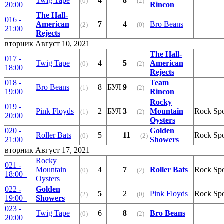
Twig Tape
4
8
(0)
(2)
20:00
Rincon
The Hall-
016 -
American
7
4
Bro Beans
(2)
(0)
21:00
Rejects
вторник Август 10, 2021
The Hall-
017 -
Twig Tape
4
5
American
(0)
(2)
18:00
Rejects
018 -
Team
Bro Beans
8
БУЛ
9
(1)
(2)
19:00
Rincon
Rocky
019 -
Pink Floyds
2
БУЛ
3
Mountain
Rock Sp
(1)
(2)
20:00
Oysters
020 -
Golden
Roller Bats
5
11
Rock Sp
(0)
(2)
21:00
Showers
вторник Август 17, 2021
Rocky
021 -
Mountain
4
7
Roller Bats
Rock Sp
(0)
(2)
18:00
Oysters
022 -
Golden
5
2
Pink Floyds
Rock Sp
(2)
(0)
19:00
Showers
023 -
Twig Tape
6
8
Bro Beans
(0)
(2)
20:00